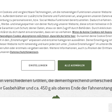
n Cookies und vergleichbare Technologien, um die notwendigen Funktionen unserer Website
n. Außerdem bieten wir zusätzliche Dienste und Funktionen an, analysieren unseren Datenv
Werbung zu personalisieren, bzw. Social Media-Funktionen bereitzustellen. Dadurch erfahren
, Werbe- und Analysepartner von deiner Nutzung unserer Website; diese sitzen teilweise in D
Garantien zum Schutz deiner Daten, etwa vor dem Zugriff durch Behörden. Durch Anklicken 
Wenn du keine Cookies mit Ausn
rklärst du dich damit einverstanden, dass wir so verfahren.
twendigen Cookie akzeptieren möchtest, dann klicke bitte hier
. Du kannst deine Cookie Eins
t in den „Einstellungen“ anpassen und einzelne Kategorien auswählen. Deine Einwilligung ist f
dieser Website nicht notwendig und kann jederzeit unter „Cookie Einstellungen“ im unteren B
errufen oder erstmals vergeben werden. Weitere Informationen, auch zu Risiken der Drittlan
Datenschutzhinweisen
n unseren
.
HER TRANSPORTIEREN UND FACHGERECH
i, 2017
4 min
22 Kommentare
Camping & Reisen
EINSTELLUNGEN
ALLE AUSWÄHLEN
rennern gehören Campingkocher mit Gaskartuschen zu den a
in verschiedenen Größen, die dementsprechend unterschiedli
erer Gasbehälter und ca. 450 g als oberes Ende der Fahnenstang