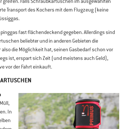
 greifen. Falls Schraubkartuschen im ausgewählten
erte Transport des Kochers mit dem Flugzeug (keine
lüssiggas.
mpinggas fast flächendeckend gegeben. Allerdings sind
tuschen beliebter und in anderen Gebieten die
 also die Möglichkeit hat, seinen Gasbedarf schon vor
s ist, erspart sich Zeit (und meistens auch Geld),
e vor der Fahrt einkauft.
KARTUSCHEN
h
Müll,
en. In
elben