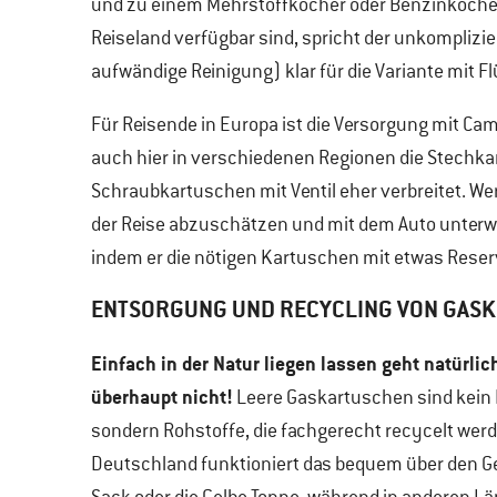
und zu einem Mehrstoffkocher oder Benzinkocher
Reiseland verfügbar sind, spricht der unkomplizi
aufwändige Reinigung) klar für die Variante mit F
Für Reisende in Europa ist die Versorgung mit Ca
auch hier in verschiedenen Regionen die Stechkar
Schraubkartuschen mit Ventil eher verbreitet. Wer
der Reise abzuschätzen und mit dem Auto unterweg
indem er die nötigen Kartuschen mit etwas Reserv
ENTSORGUNG UND RECYCLING VON GAS
Einfach in der Natur liegen lassen geht natürlic
überhaupt nicht!
Leere Gaskartuschen sind kein 
sondern Rohstoffe, die fachgerecht recycelt werd
Deutschland funktioniert das bequem über den G