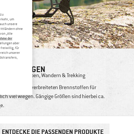
 zu
erkehr, um
 auch unsere
rittländern ohne
von „Alle
ahme der
tellungen aber
reiwillig, für
ereich unserer
dstransfers,
T ENTSORGEN
,
Nachhaltig leben
,
Wandern & Trekking
m weitesten verbreiteten Brennstoffen für
ch viel wiegen. Gängige Größen sind hierbei ca.
e.
ENTDECKE DIE PASSENDEN PRODUKTE