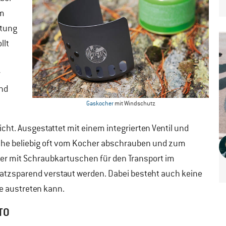
im
htung
llt
r
und
Gaskocher
mit Windschutz
ht. Ausgestattet mit einem integrierten Ventil und
che beliebig oft vom Kocher abschrauben und zum
r mit Schraubkartuschen für den Transport im
latzsparend verstaut werden. Dabei besteht auch keine
e austreten kann.
TO