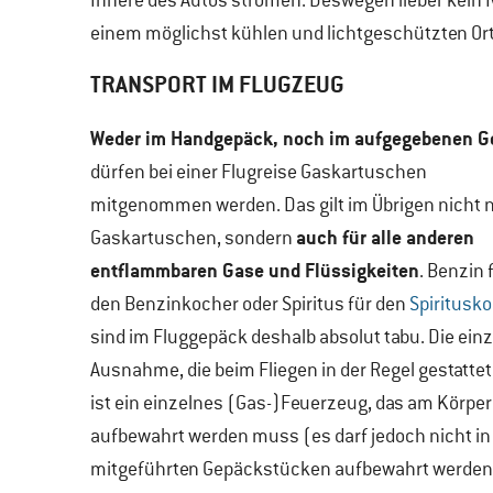
Innere des Autos strömen. Deswegen lieber kein 
einem möglichst kühlen und lichtgeschützten Ort
TRANSPORT IM FLUGZEUG
Weder im Handgepäck, noch im aufgegebenen G
dürfen bei einer Flugreise Gaskartuschen
mitgenommen werden. Das gilt im Übrigen nicht n
auch für alle anderen
Gaskartuschen, sondern
entflammbaren Gase und Flüssigkeiten
. Benzin 
den Benzinkocher oder Spiritus für den
Spiritusk
sind im Fluggepäck deshalb absolut tabu. Die einz
Ausnahme, die beim Fliegen in der Regel gestattet
ist ein einzelnes (Gas-)Feuerzeug, das am Körper
aufbewahrt werden muss (es darf jedoch nicht in
mitgeführten Gepäckstücken aufbewahrt werden