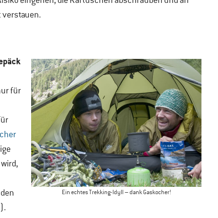
Risiko eingehen, die Kartuschen abschrauben und an
 verstauen.
epäck
ur für
für
ocher
ige
 wird,
 den
Ein echtes Trekking-Idyll – dank Gaskocher!
).