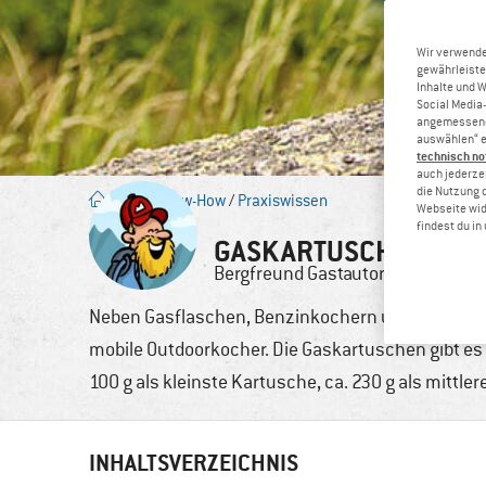
Wir verwende
gewährleiste
Inhalte und 
Social Media-
angemessene 
auswählen“ e
technisch no
auch jederzei
die Nutzung 
Blog
/
Know-How
/
Praxiswissen
Webseite wid
findest du i
GASKARTUSCHEN SIC
Bergfreund
Gastautor
17. Jul
Neben Gasflaschen, Benzinkochern und Spiritusb
mobile Outdoorkocher. Die Gaskartuschen gibt es 
100 g als kleinste Kartusche, ca. 230 g als mittl
INHALTSVERZEICHNIS