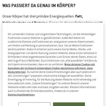
WAS PASSIERT DA GENAU IM KÖRPER?
Fett,
Unser Körper hat drei primäre Energiequellen:
Kohlenhydrate und Proteine.
Genau in dieser Reihenfolge greift
er auch bevorzugt darauf zu. Der mit Abstand größte Speicher
Wir verwenden Cookies und vergleichbare Technologien, um die notwendigen
sind dabei die Fettpolster, die etwa 7000 kcal pro Kilogramm an
Funktionen unserer Website zu gewährleisten. Außerdem bieten wir
Energie liefern können. Außerdem finden sich in Leber und
zusätzliche Dienste und Funktionen an, analysieren unseren Datenverkehr,
um Inhalte und Werbung zu personalisieren, bzw. Social Media-Funktionen
Muskeln gespeicherte Kohlenhydrate, sogenanntes Glykogen.
bereitzustellen. Dadurch erfahren auch unsere Social Media-, Werbe- und
Analysepartner von deiner Nutzung unserer Website; diese sitzen teilweise in
Bei untrainierten Menschen liegt dieses Depot bei ca. 400 g,
Drittländern ohne angemessene Garantien zum Schutz deiner Daten, etwa vor
dem Zugriff durch Behörden. Durch Anklicken von „Alle auswählen“ erklärst du
was wiederum einer Energiemenge von etwa 1600 kcal
Wenn du keine Cookies mit
dich damit einverstanden, dass wir so verfahren.
entspricht. Diese Speicher können bei Trainierten auf bis zu
Ausnahme der technisch notwendigen Cookie akzeptieren möchtest, dann
klicke bitte hier
. Du kannst deine Cookie Einstellungen aber auch jederzeit in
600 g anwachsen, aber keinesfalls darüber. Sie sind also
den „Einstellungen“ anpassen und einzelne Kategorien auswählen. Deine
Einwilligung ist freiwillig, für die Nutzung dieser Website nicht notwendig und
endlich. Auf Proteine greift der Körper nur im Notfall oder bei
kann jederzeit unter „Cookie Einstellungen“ im unteren Bereich unserer
sehr langen, anstrengenden Belastungen zurück, da sie auch
Webseite widerrufen oder erstmals vergeben werden. Weitere Informationen,
auch zu Risiken der Drittlandstransfers, findest du in unseren
als Baustoffe zur Verfügung stehen müssen.
Datenschutzhinweisen
.
Warum also nutzen unsere Muskeln nicht einfach das Fett, um