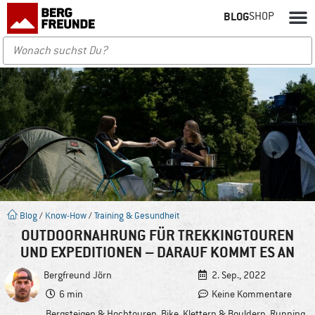
BLOG
SHOP
Blog
/
Know-How
/
Training & Gesundheit
OUTDOORNAHRUNG FÜR TREKKINGTOUREN
UND EXPEDITIONEN – DARAUF KOMMT ES AN
Bergfreund
Jörn
2. Sep., 2022
6 min
Keine Kommentare
Bergsteigen & Hochtouren
,
Bike
,
Klettern & Bouldern
,
Running
,