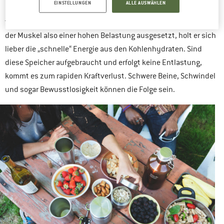
EINSTELLUNGEN
ALLE AUSWÄHLEN
ausreichend Energie zu gewinnen? Das hat vor allem damit zu
tun, dass Kohlenhydrate besser verfügbar sind als Fette. Ist
der Muskel also einer hohen Belastung ausgesetzt, holt er sich
lieber die „schnelle“ Energie aus den Kohlenhydraten. Sind
diese Speicher aufgebraucht und erfolgt keine Entlastung,
kommt es zum rapiden Kraftverlust. Schwere Beine, Schwindel
und sogar Bewusstlosigkeit können die Folge sein.