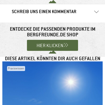
SCHREIB UNS EINEN KOMMENTAR
Deine E-Mail-Adresse wird nicht veröffentlicht.
Erforderliche
Felder sind mit
*
markiert
ENTDECKE DIE PASSENDEN PRODUKTE IM
BERGFREUNDE.DE SHOP
Kommentar
*
HIER KLICKEN
DIESE ARTIKEL KÖNNTEN DIR AUCH GEFALLEN
Praxiswissen
Name
*
E-Mail-Adresse
*