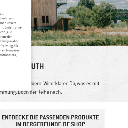
 zu
erkehr, um
 auch unsere
rittländern ohne
von „Alle
ahme der
tellungen aber
reiwillig, für
ereich unserer
dstransfers,
 BUBENREUTH
ern
2
Fläche zu bouldern. Wir erklären Dir, was es mit
ümmung. Doch der Reihe nach.
ENTDECKE DIE PASSENDEN PRODUKTE
IM BERGFREUNDE.DE SHOP