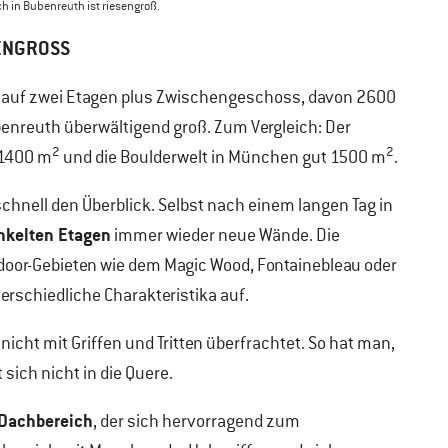
h in Bubenreuth ist riesengroß.
ENGROSS
auf zwei Etagen plus Zwischengeschoss, davon 2600
ubenreuth überwältigend groß. Zum Vergleich: Der
2
2
 1400 m
und die Boulderwelt in München gut 1500 m
.
chnell den Überblick. Selbst nach einem langen Tag in
inkelten Etagen
immer wieder neue Wände. Die
oor-Gebieten wie dem Magic Wood, Fontainebleau oder
erschiedliche Charakteristika auf.
cht mit Griffen und Tritten überfrachtet. So hat man,
ich nicht in die Quere.
 Dachbereich
, der sich hervorragend zum