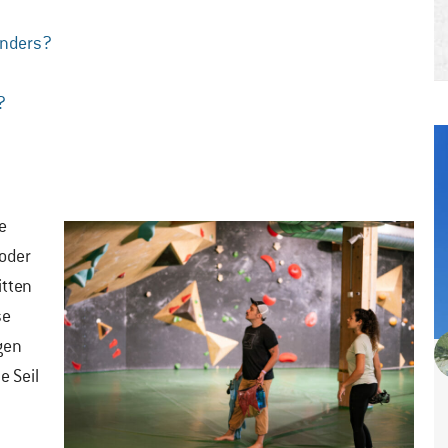
onders?
?
e
 oder
itten
se
gen
e Seil