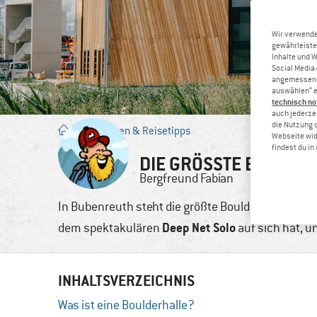
Wir verwende
gewährleiste
Inhalte und 
Social Media-
angemessene 
auswählen“ e
technisch no
auch jederzei
die Nutzung 
Blog
/
Touren & Reisetipps
Webseite wid
findest du i
DIE GRÖSSTE BOULDER
Bergfreund
Fabian
18. Sep., 
In Bubenreuth steht die größte Boulderhalle der Wel
Deep Net Solo
dem spektakulären
auf sich hat, 
INHALTSVERZEICHNIS
Was ist eine Boulderhalle?