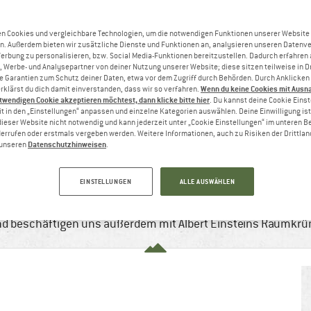
n Cookies und vergleichbare Technologien, um die notwendigen Funktionen unserer Website
n. Außerdem bieten wir zusätzliche Dienste und Funktionen an, analysieren unseren Datenv
Werbung zu personalisieren, bzw. Social Media-Funktionen bereitzustellen. Dadurch erfahren
, Werbe- und Analysepartner von deiner Nutzung unserer Website; diese sitzen teilweise in D
Garantien zum Schutz deiner Daten, etwa vor dem Zugriff durch Behörden. Durch Anklicken 
Wenn du keine Cookies mit Ausn
rklärst du dich damit einverstanden, dass wir so verfahren.
twendigen Cookie akzeptieren möchtest, dann klicke bitte hier
. Du kannst deine Cookie Eins
t in den „Einstellungen“ anpassen und einzelne Kategorien auswählen. Deine Einwilligung ist f
dieser Website nicht notwendig und kann jederzeit unter „Cookie Einstellungen“ im unteren B
errufen oder erstmals vergeben werden. Weitere Informationen, auch zu Risiken der Drittlan
Datenschutzhinweisen
n unseren
.
HALLE DER WELT: DIE BLOCKHELDEN IN
2023
7 min
Keine Kommentare
Klettern & Bould
EINSTELLUNGEN
ALLE AUSWÄHLEN
2600 m
t. In diesem Artikel erfährst Du, wie es ist, auf über
und beschäftigen uns außerdem mit Albert Einsteins Raumkr