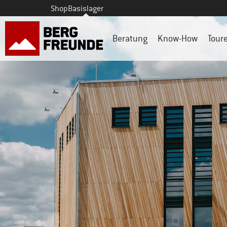
Shop
Basislager
Beratung
Know-How
Tour