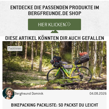
Felder sind mit
*
markiert
ENTDECKE DIE PASSENDEN PRODUKTE IM
BERGFREUNDE.DE SHOP
Kommentar
*
HIER KLICKEN
DIESE ARTIKEL KÖNNTEN DIR AUCH GEFALLEN
Packlisten
Name
*
E-Mail-Adresse
*
Bergfreund Dominik
04.08.2026
Website
BIKEPACKING PACKLISTE: SO PACKST DU LEICHT