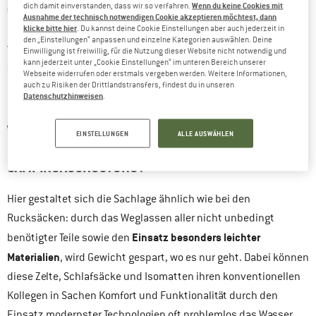
Wenn du keine Cookies mit
dich damit einverstanden, dass wir so verfahren.
ultraleichte
Zelte
, Schlafsäcke und Isomatten
näher ansehen.
Ausnahme der technisch notwendigen Cookie akzeptieren möchtest, dann
klicke bitte hier
Dabei handelt es sich freilich um das genaue Gegenteil zu dem,
. Du kannst deine Cookie Einstellungen aber auch jederzeit in
den „Einstellungen“ anpassen und einzelne Kategorien auswählen. Deine
was ich als Kind erlebt habe und ist aber gleichzeitig auch ein
Einwilligung ist freiwillig, für die Nutzung dieser Website nicht notwendig und
kann jederzeit unter „Cookie Einstellungen“ im unteren Bereich unserer
schönes Beispiel, wie sich Materialien und Technologien auch
Webseite widerrufen oder erstmals vergeben werden. Weitere Informationen,
auch zu Risiken der Drittlandstransfers, findest du in unseren
im Bereich der Campingausrüstung weiterentwickelt haben.
Datenschutzhinweisen
.
WAS MACHT ZELT, SCHLAFSACK, ISOMATTE & CO.
EINSTELLUNGEN
ALLE AUSWÄHLEN
EIGENTLICH ZUR ULTRALEICHTEN
CAMPINGAUSRÜSTUNG?
Hier gestaltet sich die Sachlage ähnlich wie bei den
Rucksäcken: durch das Weglassen aller nicht unbedingt
Einsatz besonders leichter
benötigter Teile sowie den
Materialien
, wird Gewicht gespart, wo es nur geht. Dabei können
diese Zelte, Schlafsäcke und Isomatten ihren konventionellen
Kollegen in Sachen Komfort und Funktionalität durch den
Einsatz modernster Technologien oft problemlos das Wasser