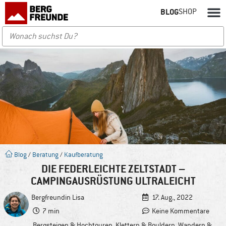
BLOG
SHOP
Blog
/
Beratung
/
Kaufberatung
DIE FEDERLEICHTE ZELTSTADT –
CAMPINGAUSRÜSTUNG ULTRALEICHT
Bergfreundin
Lisa
17. Aug., 2022
7 min
Keine Kommentare
Bergsteigen & Hochtouren
,
Klettern & Bouldern
,
Wandern &