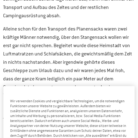
Transport und Aufbau des Zeltes und der restlichen
Campingausrüstung absah.
Alleine schon für den Transport des Planensacks waren zwei
kräftige Männer notwendig, über den Stangensack wollen wir
erst gar nicht sprechen. Begleitet wurde diese Heimstadt von
Luftmatratzen und Schlafsäcken, die gewichtsmäßig dem Zelt
in nichts nachstanden. Aber irgendwie gehörte dieses
Geschleppe zum Urlaub dazu und wir waren jedes Mal froh,
dass der ganze Kram lediglich ein paar Meter auf dem
Campingplatz herumgetragen werden musste. An eine
Trekkingtour wäre mit dieser Ausrüstung nicht zu denken
Wir verwenden Cookies und vergleichbare Technologien, um die notwendigen
gewesen.
Funktionen unserer Website zu gewährleisten. Außerdem bieten wir
zusätzliche Dienste und Funktionen an, analysieren unseren Datenverkehr,
um Inhalte und Werbung zu personalisieren, bzw. Social Media-Funktionen
Aber warum erzähle ich das alles? Nachdem wir uns hier im
bereitzustellen. Dadurch erfahren auch unsere Social Media-, Werbe- und
Blog mit dem Thema ultraleichte Rucksäcke
Analysepartner von deiner Nutzung unserer Website; diese sitzen teilweise in
Drittländern ohne angemessene Garantien zum Schutz deiner Daten, etwa vor
auseinandergesetzt haben, möchten wir uns heute einmal
dem Zugriff durch Behörden. Durch Anklicken von „Alle auswählen“ erklärst du