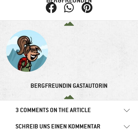
BERGFREUNDEN
BERGFREUNDIN GASTAUTORIN
3 COMMENTS ON THE ARTICLE
SCHREIB UNS EINEN KOMMENTAR
Bergfreund Marco
16. Feber 2022
06:11 Uhr