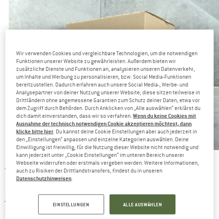
Wir verwenden Cookies und vergleichbare Technologien, um die notwendigen
Funktionen unserer Website zu gewährleisten. Außerdem bieten wir
zusätzliche Dienste und Funktionen an, analysieren unseren Datenverkehr,
um Inhalte und Werbung zu personalisieren, bzw. Social Media-Funktionen
bereitzustellen. Dadurch erfahren auch unsere Social Media-, Werbe- und
Analysepartner von deiner Nutzung unserer Website; diese sitzen teilweise in
Drittländern ohne angemessene Garantien zum Schutz deiner Daten, etwa vor
dem Zugriff durch Behörden. Durch Anklicken von „Alle auswählen“ erklärst du
Wenn du keine Cookies mit
dich damit einverstanden, dass wir so verfahren.
Ausnahme der technisch notwendigen Cookie akzeptieren möchtest, dann
klicke bitte hier
. Du kannst deine Cookie Einstellungen aber auch jederzeit in
den „Einstellungen“ anpassen und einzelne Kategorien auswählen. Deine
Einwilligung ist freiwillig, für die Nutzung dieser Website nicht notwendig und
kann jederzeit unter „Cookie Einstellungen“ im unteren Bereich unserer
Segen und Fluch des schnellen Onlinehandels
Webseite widerrufen oder erstmals vergeben werden. Weitere Informationen,
Wir bekommen mehrfach täglich die Frage gestellt, ob wir nicht
auch zu Risiken der Drittlandstransfers, findest du in unseren
Datenschutzhinweisen
.
noch schnell etwas zusätzlich ins Paket legen können. Und
jedes mal sind die Kunden sehr erstaunt, wenn wir ihnen (in
EINSTELLUNGEN
ALLE AUSWÄHLEN
den meisten Fällen) sagen müssen, dass es nicht geht. Hier