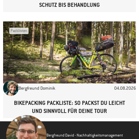
SCHUTZ BIS BEHANDLUNG
Lutz
29. Dezember 2018
13:13 Uhr
Das Shopsystem mag zwar wahnsinnig schnell sein, aber es ist
Packlisten
dadurch weder besonders ökologisch noch ökonomisch sinnvoll.
Es wäre besser man könnte zumindest in einem kurzen
Zeitfenster noch Artikel zu seiner Bestellung hinzufügen, dadurch
könnte Verpackung und Transportkapazität sowie Versandkosten
gespart werden! Und das Problem des nachträglichen
Hinzufügens scheint ja keine Ausnahme zu sein! Ich würde lieber
mal ein paar Stunden länger auf mein Paket warten...
Bergfreund Dominik
04.08.2026
Antworten
BIKEPACKING PACKLISTE: SO PACKST DU LEICHT
UND SINNVOLL FÜR DEINE TOUR
Bergfreund David - Nachhaltigkeitsmanagement