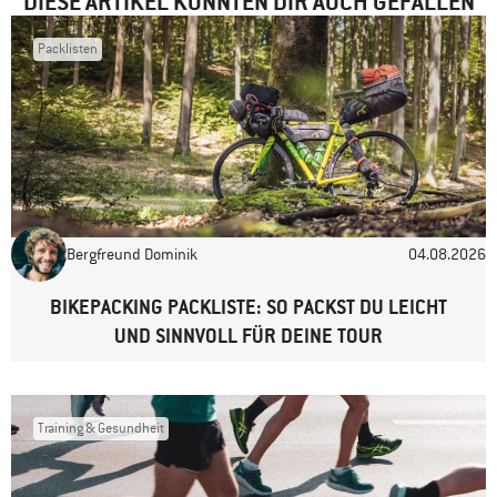
DIESE ARTIKEL KÖNNTEN DIR AUCH GEFALLEN
Packlisten
Name
*
E-Mail-Adresse
*
Bergfreund Dominik
04.08.2026
Website
BIKEPACKING PACKLISTE: SO PACKST DU LEICHT
UND SINNVOLL FÜR DEINE TOUR
Training & Gesundheit