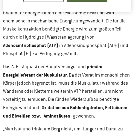
Damit ein Muskel sich an- und wieder entspannen kann,
braucht er Energie. Durch eine exotherme Reaktion wird
chemische in mechanische Energie umgewandelt. Die für die
Muskelkontraktion benötigte Energie wird zum größten Teil
durch die Hydrolyse (Wasseranlagerung) von
Adenosintriphosphat (ATP)
in Adenosindiphosphat (ADP) und
Phosphat (P
) zur Verfügung gestellt.
i
primäre
Das ATP ist quasi der Hauptversorger und
Energielieferant der Muskulatur
. Da der Vorrat im menschlichen
Körper jedoch begrenzt ist, muss die Muskulatur während des
Wanderns oder Kletterns weiterhin ATP herstellen, um nicht
vorzeitig zu ermüden. Die für den Wiederaufbau benötigte
Oxidation aus Kohlenhydraten, Fettsäuren
Energie wird durch
und Eiweißen bzw. Aminosäuren
gewonnen.
„Man isst und trinkt am Berg nicht, um Hunger und Durst zu