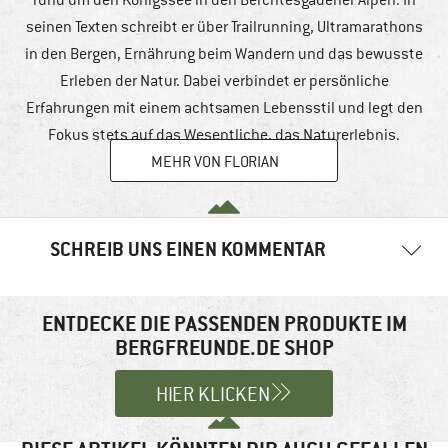
rund um den Königssee in den Berchtesgadener Alpen. In
seinen Texten schreibt er über Trailrunning, Ultramarathons
in den Bergen, Ernährung beim Wandern und das bewusste
Erleben der Natur. Dabei verbindet er persönliche
Erfahrungen mit einem achtsamen Lebensstil und legt den
Fokus stets auf das Wesentliche, das Naturerlebnis.
MEHR VON FLORIAN
SCHREIB UNS EINEN KOMMENTAR
Deine E-Mail-Adresse wird nicht veröffentlicht.
Erforderliche
Felder sind mit
*
markiert
ENTDECKE DIE PASSENDEN PRODUKTE IM
BERGFREUNDE.DE SHOP
Kommentar
*
HIER KLICKEN