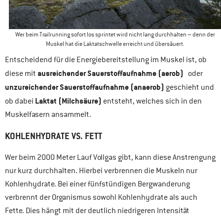
Wer beim Trailrunning sofort los sprintet wird nicht lang durchhalten – denn der
Muskel hat die Laktatschwelle erreicht und übersäuert.
Entscheidend für die Energiebereitstellung im Muskel ist, ob
ausreichender Sauerstoffaufnahme (aerob)
diese mit
oder
unzureichender Sauerstoffaufnahme (anaerob)
geschieht und
Laktat (Milchsäure)
ob dabei
entsteht, welches sich in den
Muskelfasern ansammelt.
KOHLENHYDRATE VS. FETT
Wer beim 2000 Meter Lauf Vollgas gibt, kann diese Anstrengung
nur kurz durchhalten. Hierbei verbrennen die Muskeln nur
Kohlenhydrate. Bei einer fünfstündigen Bergwanderung
verbrennt der Organismus sowohl Kohlenhydrate als auch
Fette. Dies hängt mit der deutlich niedrigeren Intensität