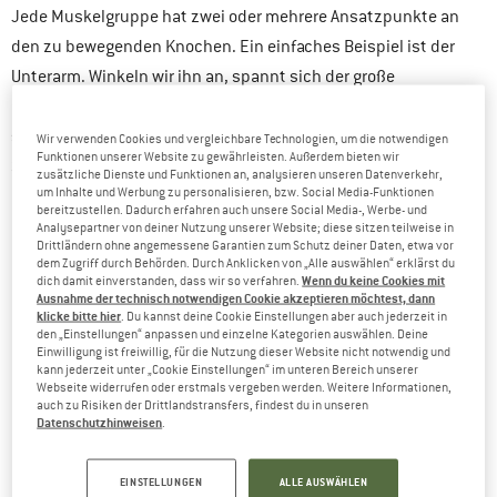
Jede Muskelgruppe hat zwei oder mehrere Ansatzpunkte an
den zu bewegenden Knochen. Ein einfaches Beispiel ist der
Unterarm. Winkeln wir ihn an, spannt sich der große
Bizepsmuskel am Oberarm an. An seinen Enden läuft er in
sogenannte Sehnen aus, die auf der einen Seite am
Wir verwenden Cookies und vergleichbare Technologien, um die notwendigen
Funktionen unserer Website zu gewährleisten. Außerdem bieten wir
Schulterknochen und auf der anderen Seite am
zusätzliche Dienste und Funktionen an, analysieren unseren Datenverkehr,
um Inhalte und Werbung zu personalisieren, bzw. Social Media-Funktionen
Unterarmknochen verankert sind.
bereitzustellen. Dadurch erfahren auch unsere Social Media-, Werbe- und
Analysepartner von deiner Nutzung unserer Website; diese sitzen teilweise in
Kontrahiert (=anspannen) sich der Muskel, so bewegen sich
Drittländern ohne angemessene Garantien zum Schutz deiner Daten, etwa vor
dem Zugriff durch Behörden. Durch Anklicken von „Alle auswählen“ erklärst du
diese Ansatzpunkte aufeinander zu, das dazwischen liegende
Wenn du keine Cookies mit
dich damit einverstanden, dass wir so verfahren.
Ausnahme der technisch notwendigen Cookie akzeptieren möchtest, dann
Gelenk wird gebeugt. Gleichzeitig entspannt sich der
klicke bitte hier
. Du kannst deine Cookie Einstellungen aber auch jederzeit in
entgegengesetzt arbeitende Streckmuskel, der Trizeps. Dieses
den „Einstellungen“ anpassen und einzelne Kategorien auswählen. Deine
Einwilligung ist freiwillig, für die Nutzung dieser Website nicht notwendig und
Agonist und Antagonist
Prinzip nennt sich fachmedizinisch
, im
kann jederzeit unter „Cookie Einstellungen“ im unteren Bereich unserer
Webseite widerrufen oder erstmals vergeben werden. Weitere Informationen,
übertragenen Sinn sprechen wir von Spieler und Gegenspieler.
auch zu Risiken der Drittlandstransfers, findest du in unseren
Datenschutzhinweisen
.
DIE MUSKELN BRAUCHEN TREIBSTOFF
EINSTELLUNGEN
ALLE AUSWÄHLEN