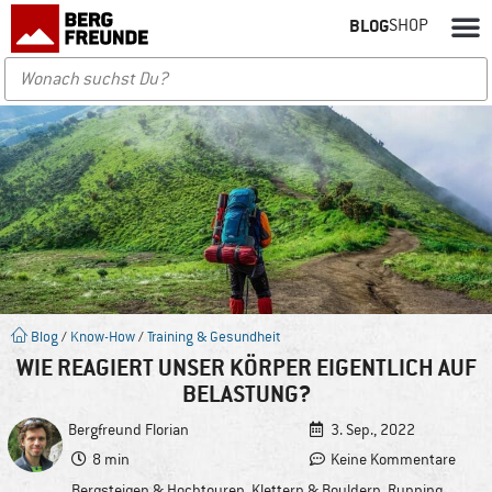
BLOG
SHOP
Blog
/
Know-How
/
Training & Gesundheit
WIE REAGIERT UNSER KÖRPER EIGENTLICH AUF
BELASTUNG?
Bergfreund
Florian
3. Sep., 2022
8 min
Keine Kommentare
Bergsteigen & Hochtouren
,
Klettern & Bouldern
,
Running
,