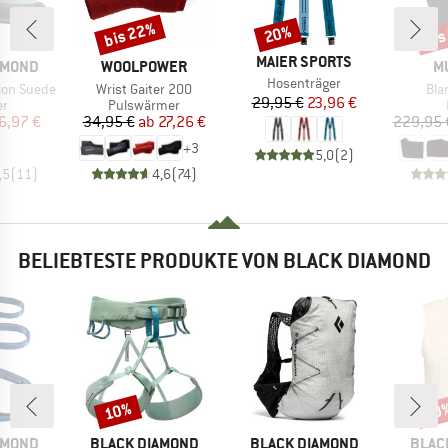
bis 22%
bis
20%
Rabatt
Rabatt
Raba
MARKE
MAIER SPORTS
MARKE
M
AMOND
WOOLPOWER
M
Artikel
Hosenträger
Artikel
Arti
ion Suede
Wrist Gaiter 200
Bla
Preis
reduzierter Preis
29,95 €
23,96 €
ktgruppe
Produktgruppe
er
Pulswärmer
eis
duzierter Preis
Preis
reduzierter Preis
6,97 €
34,95 €
ab
27,26 €
229,95 
+
3
5,0
(
2
)
,5
(
11
)
4,6
(
74
)
BELIEBTESTE PRODUKTE VON BLACK DIAMOND
10%
20
Rabatt
Raba
MARKE
MARKE
MARK
AMOND
BLACK DIAMOND
BLACK DIAMOND
BLAC