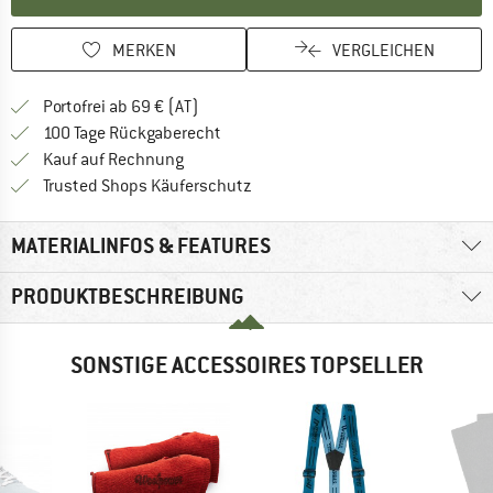
MERKEN
VERGLEICHEN
Finde mehr Informationen zu den Versand
Portofrei ab 69 € (AT)
Gehe hier zu den Rückgabe-Richtlinie
100 Tage Rückgaberecht
Finde die Zahlungs-Infos hier! Öffnet sich 
Kauf auf Rechnung
Finde alle Infos hier!
Trusted Shops Käuferschutz
MATERIALINFOS & FEATURES
PRODUKTBESCHREIBUNG
SONSTIGE ACCESSOIRES TOPSELLER