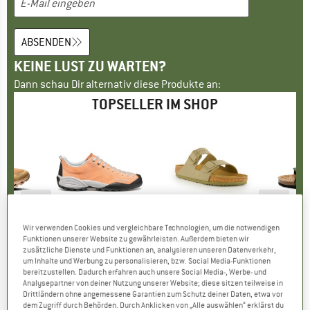
ABSENDEN
KEINE LUST ZU WARTEN?
Dann schau Dir alternativ diese Produkte an:
TOPSELLER IM SHOP
bis 20%
bis 20%
25
Rabatt
Rabatt
Raba
Wir verwenden Cookies und vergleichbare Technologien, um die notwendigen
RKE
MARKE
SCARPA
MARKE
BIRKENSTOCK
MARKE
GRAND 
Funktionen unserer Website zu gewährleisten. Außerdem bieten wir
6
Artikel
Mojito
Artikel
Arizona BF
Art
Le
zusätzliche Dienste und Funktionen an, analysieren unseren Datenverkehr,
ktgruppe
er
Produktgruppe
Freizeitschuhe
Produktgruppe
Sandalen
P
S
um Inhalte und Werbung zu personalisieren, bzw. Social Media-Funktionen
eis
duzierter Preis
127,96 €
159,95 €
ab
Preis
reduzierter Preis
127,96 €
89,95 €
ab
Preis
reduzierter Preis
71,96 €
89,9
bereitzustellen. Dadurch erfahren auch unsere Social Media-, Werbe- und
Analysepartner von deiner Nutzung unserer Website; diese sitzen teilweise in
+
8
+
10
+
6
Drittländern ohne angemessene Garantien zum Schutz deiner Daten, etwa vor
,1
(
23
)
4,8
(
657
)
4,8
(
20
)
dem Zugriff durch Behörden. Durch Anklicken von „Alle auswählen“ erklärst du