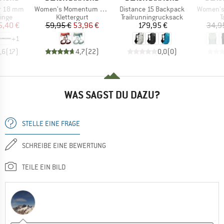
Artikel
Artikel
Artikel
r 18 mm
Women's Momentum Harness
Distance 15 Backpack
Women's 
ruppe
Produktgruppe
Produktgruppe
P
inge
Klettergurt
Trailrunningrucksack
T
eis
duzierter Preis
Preis
reduzierter Preis
Preis
5,40 €
59,95 €
53,96 €
179,95 €
34,9
+
1
,6
(
17
)
4,7
(
22
)
0,0
(
0
)
WAS SAGST DU DAZU?
STELLE EINE FRAGE
SCHREIBE EINE BEWERTUNG
TEILE EIN BILD