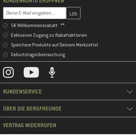
KUNDENKONTO ERÖFFNEN
Gib hier deine E-Mail-Adresse ein und erstelle im nächsten Schri
E-Mail-Adresse
5€ Willkommensrabatt **
Exklusiver Zugang zu Rabattaktionen
Speichere Produkte auf Deinem Merkzettel
Geburtstagsüberraschung
KUNDENSERVICE
ÜBER DIE BERGFREUNDE
VERTRAG WIDERRUFEN