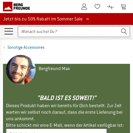
Zum Kundenkonto
Zum 
Zum Merkzettel.
Zum Produk
Jetzt bis zu 50% Rabatt im Sommer Sale
Jetzt bis zu 50% Rabatt im Sommer Sale »
Sonstige Accessoires
Bergfreund Max
"BALD IST ES SOWEIT!"
Dieses Produkt haben wir bereits für Dich bestellt. Zur Zeit
warten wir selbst noch darauf, dass die erste Lieferung bei
uns ankommt.
Bitte schickt mir eine E-Mail, wenn der Artikel verfügbar ist: