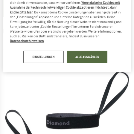
dich damit einverstanden, dass wir so verfahren.
Wenn du keine Cookies mit
Ausnahme der technisch notwendigen Cookie akzeptieren möchtest, dann
klicke bitte hier
. Du kannst deine Cookie Einstellungen aber auch jederzeit in
den „Einstellungen“ anpassen und einzelne Kategorien auswählen. Deine
Einwilligung ist freiwillig, für die Nutzung dieser Website nicht notwendig und
kann jederzeit unter „Cookie Einstellungen“ im unteren Bereich unserer
BLACK DIAMOND
-
Freeride Glove Leashes -
Webseite widerrufen oder erstmals vergeben werden. Weitere Informationen,
auch zu Risiken der Drittlandstransfers, findest du in unseren
Befestigungsschlaufe
Datenschutzhinweisen
.
(0)
EINSTELLUNGEN
ALLE AUSWÄHLEN