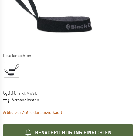
Detailansichten
Preis:
6,00
€
inkl. MwSt.
Informationen zu den Versandkosten. Öffnet sich in ei
zzgl. Versandkosten
Der Link öffnet sich in einer Infobox und 
Artikel zur Zeit leider ausverkauft
BENACHRICHTIGUNG EINRICHTEN