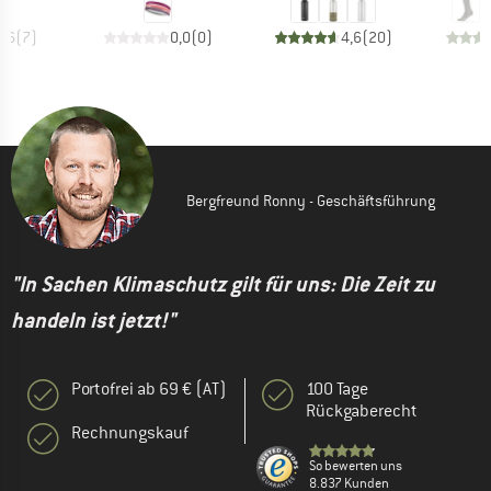
4,6
(
7
)
0,0
(
0
)
4,6
(
20
)
Bergfreund Ronny - Geschäftsführung
"In Sachen Klimaschutz gilt für uns: Die Zeit zu
handeln ist jetzt!"
Portofrei ab 69 € (AT)
100 Tage
Rückgaberecht
Rechnungskauf
So bewerten uns
8.837 Kunden