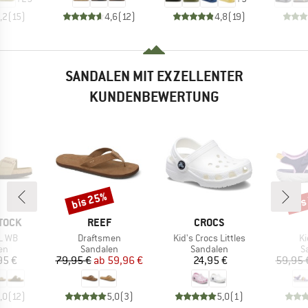
,2
(
15
)
4,6
(
12
)
4,8
(
19
)
SANDALEN MIT EXZELLENTER
KUNDENBEWERTUNG
bis 25%
bis
Rabatt
Raba
MARKE
MARKE
TOCK
REEF
CROCS
Artikel
Artikel
Ar
L WB
Draftsmen
Kid's Crocs Littles
Ki
tgruppe
Produktgruppe
Produktgruppe
P
en
Sandalen
Sandalen
S
eis
Preis
reduzierter Preis
Preis
95 €
79,95 €
ab
59,96 €
24,95 €
59,95 
,0
(
12
)
5,0
(
3
)
5,0
(
1
)