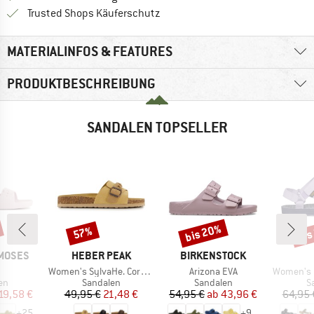
Finde alle Infos hier!
Trusted Shops Käuferschutz
MATERIALINFOS & FEATURES
PRODUKTBESCHREIBUNG
SANDALEN TOPSELLER
bis 20%
bis
57%
Rabatt
Rabatt
Raba
MARKE
MARKE
MOSES
HEBER PEAK
BIRKENSTOCK
l
Artikel
Artikel
Artikel
Women's SylvaHe. Cork Sandal
Arizona EVA
Women's Ori
tgruppe
Produktgruppe
Produktgruppe
P
en
Sandalen
Sandalen
S
eis
duzierter Preis
Preis
reduzierter Preis
Preis
reduzierter Preis
19,58 €
49,95 €
21,48 €
54,95 €
ab
43,96 €
64,95 
+
25
+
9