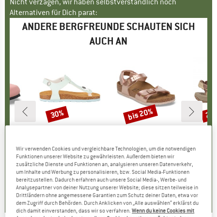
Nicht verzagen, wir haben selbstverständlich noch
Alternativen für Dich parat:
ANDERE BERGFREUNDE SCHAUTEN SICH
AUCH AN
bis 20%
30%
25
Rabatt
Rabatt
Raba
TOCK
MARKE
TROLLKIDS
MARKE
BIRKENSTOCK
 Birkibuc
Artikel
Girl's Alesund Sandal
Artikel
Kid's Rio AS
Artikel
Women's
tgruppe
en
Produktgruppe
Sandalen
Produktgruppe
Sandalen
P
S
Wir verwenden Cookies und vergleichbare Technologien, um die notwendigen
eis
duzierter Preis
55,96 €
39,95 €
Preis
reduzierter Preis
27,97 €
59,95 €
ab
Preis
reduzierter Preis
47,96 €
94,9
Funktionen unserer Website zu gewährleisten. Außerdem bieten wir
zusätzliche Dienste und Funktionen an, analysieren unseren Datenverkehr,
+
2
um Inhalte und Werbung zu personalisieren, bzw. Social Media-Funktionen
bereitzustellen. Dadurch erfahren auch unsere Social Media-, Werbe- und
0,0
(
0
)
4,0
(
1
)
0,0
(
0
)
Analysepartner von deiner Nutzung unserer Website; diese sitzen teilweise in
Drittländern ohne angemessene Garantien zum Schutz deiner Daten, etwa vor
dem Zugriff durch Behörden. Durch Anklicken von „Alle auswählen“ erklärst du
dich damit einverstanden, dass wir so verfahren.
Wenn du keine Cookies mit