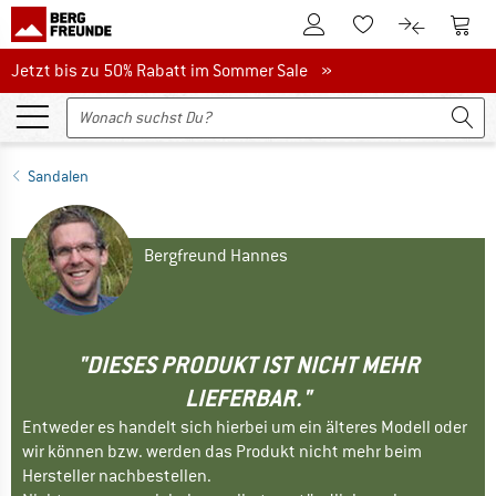
Zum Kundenkonto
Zum 
Zum Merkzettel.
Zum Produk
Jetzt bis zu 50% Rabatt im Sommer Sale
Jetzt bis zu 50% Rabatt im Sommer Sale »
Sandalen
Bergfreund Hannes
"DIESES PRODUKT IST NICHT MEHR
LIEFERBAR."
Entweder es handelt sich hierbei um ein älteres Modell oder
wir können bzw. werden das Produkt nicht mehr beim
Hersteller nachbestellen.