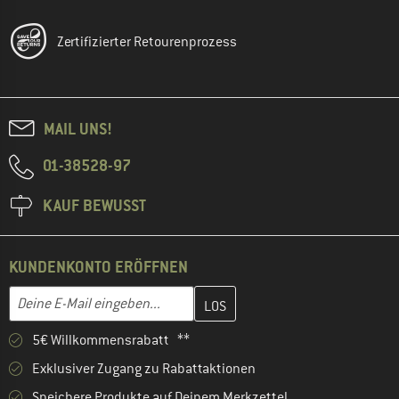
Zertifizierter Retourenprozess
MAIL UNS!
01-38528-97
KAUF BEWUSST
KUNDENKONTO ERÖFFNEN
Gib hier deine E-Mail-Adresse ein und erstelle im nächsten Schri
E-Mail-Adresse
5€ Willkommensrabatt **
Exklusiver Zugang zu Rabattaktionen
Speichere Produkte auf Deinem Merkzettel