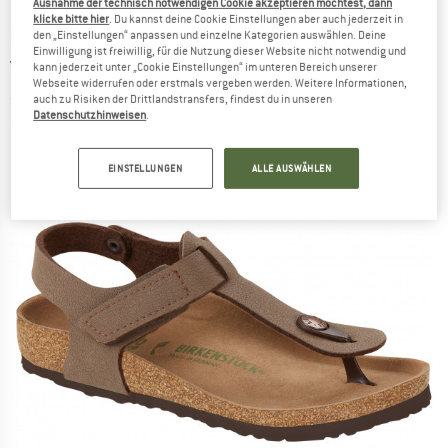
Ausnahme der technisch notwendigen Cookie akzeptieren möchtest, dann
klicke bitte hier
. Du kannst deine Cookie Einstellungen aber auch jederzeit in
BIRKENSTOCK
-
Kid's Kairo HL BFBC Earthy
den „Einstellungen“ anpassen und einzelne Kategorien auswählen. Deine
Einwilligung ist freiwillig, für die Nutzung dieser Website nicht notwendig und
Vegan - Sandalen
kann jederzeit unter „Cookie Einstellungen“ im unteren Bereich unserer
Webseite widerrufen oder erstmals vergeben werden. Weitere Informationen,
auch zu Risiken der Drittlandstransfers, findest du in unseren
(0)
Datenschutzhinweisen
.
EINSTELLUNGEN
ALLE AUSWÄHLEN