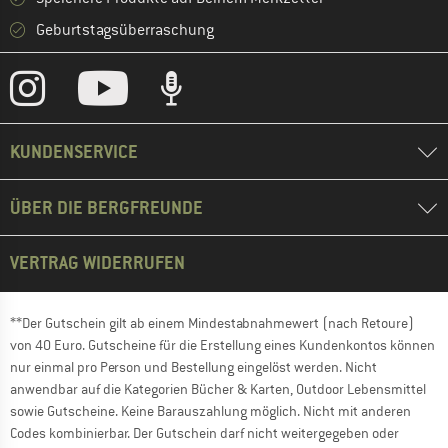
Geburtstagsüberraschung
KUNDENSERVICE
ÜBER DIE BERGFREUNDE
VERTRAG WIDERRUFEN
**Der Gutschein gilt ab einem Mindestabnahmewert (nach Retoure)
von 40 Euro. Gutscheine für die Erstellung eines Kundenkontos können
nur einmal pro Person und Bestellung eingelöst werden. Nicht
anwendbar auf die Kategorien Bücher & Karten, Outdoor Lebensmittel
sowie Gutscheine. Keine Barauszahlung möglich. Nicht mit anderen
Codes kombinierbar. Der Gutschein darf nicht weitergegeben oder