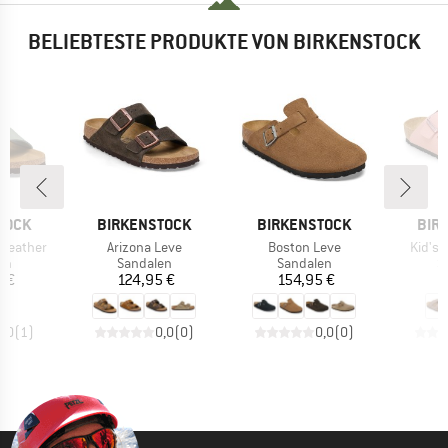
BELIEBTESTE PRODUKTE VON BIRKENSTOCK
MARKE
MARKE
MAR
TOCK
BIRKENSTOCK
BIRKENSTOCK
BIR
Artikel
Artikel
Artikel
 Leather
Arizona Leve
Boston Leve
Kid's 
tgruppe
Produktgruppe
Produktgruppe
P
en
Sandalen
Sandalen
S
eis
Preis
Preis
 €
124,95 €
154,95 €
4
2,0
(
1
)
0,0
(
0
)
0,0
(
0
)