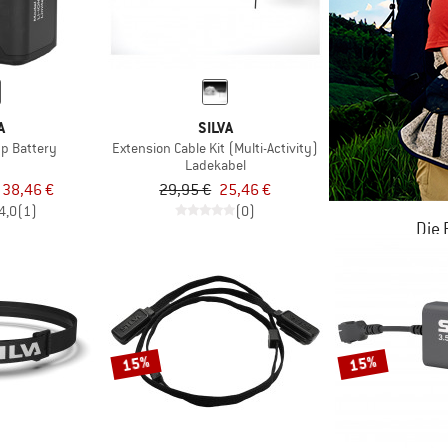
A
SILVA
p Battery
Extension Cable Kit (Multi-Activity)
Ladekabel
 38,46 €
29,95 €
25,46 €
4,0
(1)
(0)
Die
JETZT BIS
ZU
15%
15%