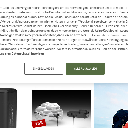
n Cookies und vergleichbare Technologien, um die notwendigen Funktionen unserer Website
n. Außerdem bieten wir zusätzliche Dienste und Funktionen an, analysieren unseren Datenv
35%
35%
Werbung zu personalisieren, bzw. Social Media-Funktionen bereitzustellen. Dadurch erfahren
, Werbe- und Analysepartner von deiner Nutzung unserer Website; diese sitzen teilweise in D
Garantien zum Schutz deiner Daten, etwa vor dem Zugriff durch Behörden. Durch Anklicken 
rklärst du dich damit einverstanden, dass wir so verfahren.
Wenn du keine Cookies mit Ausn
twendigen Cookie akzeptieren möchtest, dann klicke bitte hier
. Du kannst deine Cookie Eins
t in den „Einstellungen“ anpassen und einzelne Kategorien auswählen. Deine Einwilligung ist f
dieser Website nicht notwendig und kann jederzeit unter „Cookie Einstellungen“ im unteren B
errufen oder erstmals vergeben werden. Weitere Informationen, auch zu Risiken der Drittlan
n unseren
Datenschutzhinweisen
.
IAMOND
SILVA
SIL
amp Battery
Trail Runner Free 2 Extension Cable
Free H
u
EINSTELLUNGEN
ALLE AUSWÄHLEN
 €
24,95 €
16,22 €
49,95 €
(0)
(0)
15%