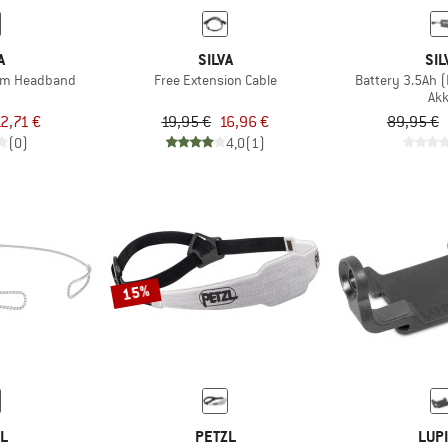
A
SILVA
SIL
 mm Headband
Free Extension Cable
Battery 3.5Ah (
Ak
2,71 €
19,95 €
16,96 €
89,95 €
(0)
4,0
(1)
15%
ZL
PETZL
LUP