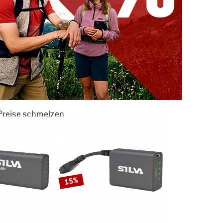
 Preise schmelzen
 ZU 50% RABATT
M SOMMER SALE
15%