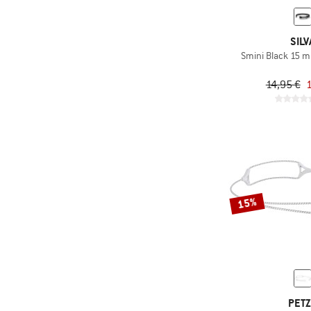
SILV
Smini Black 15
14,95 €
1
15%
PET