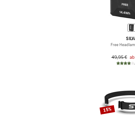
(4)
Hochtouren
(2)
Klettern
(4)
Skitouren
(3)
Speed Hiking
SILV
(16)
Trailrunning
Free Headlam
(3)
Trekking
49,95 €
ab
(4)
Wandern
(4)
Wintersport
15%