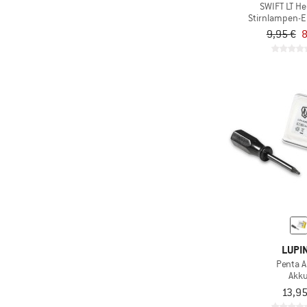
SWIFT LT H
Stirnlampen-
9,95 €
8
LUPI
Penta 
Akk
13,95