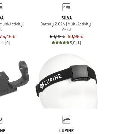
VA
SILVA
Multi-Activity)
Battery 2.0Ah (Multi-Activity)
ku
Akku
76,46 €
59,95 €
50,96 €
(0)
5,0
(1)
INE
LUPINE