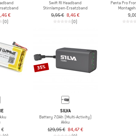
eadband
Swift Rl Headband
Penta Pro Fron
Ersatzband
Stirnlampen-Ersatzband
Montageh
,46 €
9,95 €
8,46 €
9,0
(0)
(0)
35%
NE
SILVA
Akku
Battery 7.0Ah (Multi-Activity)
u
Akku
 €
129,95 €
84,47 €