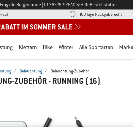
Ruf uns an unter
Frag die Bergfreunde
|
01-38528-97
FAQ & Hilfe
Bestellstatus
Finde die Zahlungs-Infos hier! Öffnet sich in einer Infobox
Gehe h
kauf
100 Tage Rückgaberecht
stung
Klettern
Bike
Winter
Alle Sportarten
Mark
üstung
/
Beleuchtung
/
Beleuchtung-Zubehör
UNG-ZUBEHÖR - RUNNING
(16)