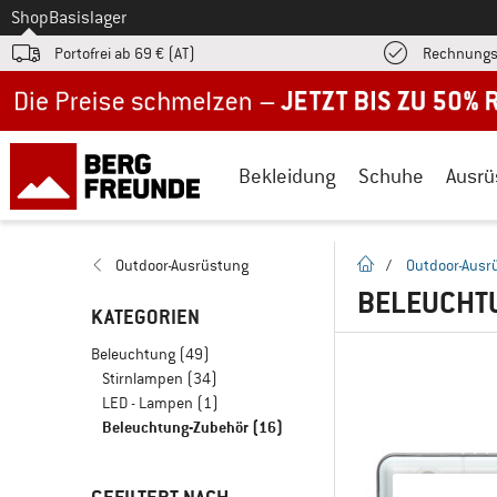
Zum
Shop
Basislager
Portofrei ab 69 € (AT)
Rechnungs
Jetzt bis zu 50% Rabatt im Sommer Sale
Bekleidung
Schuhe
Ausrü
Startseite
Outdoor-Ausrüstung
/
Outdoor-Ausr
BELEUCHT
KATEGORIEN
Beleuchtung
(49)
Stirnlampen
(34)
LED - Lampen
(1)
Beleuchtung-Zubehör
(16)