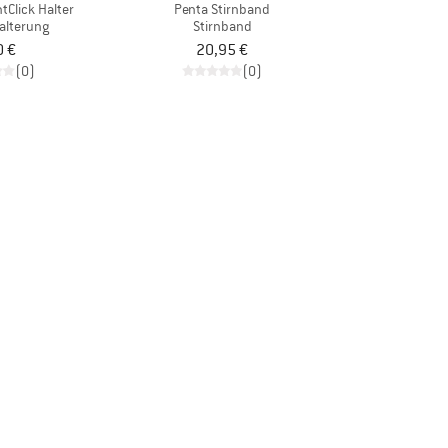
tClick Halter
Penta Stirnband
alterung
Stirnband
0 €
20,95 €
(0)
(0)