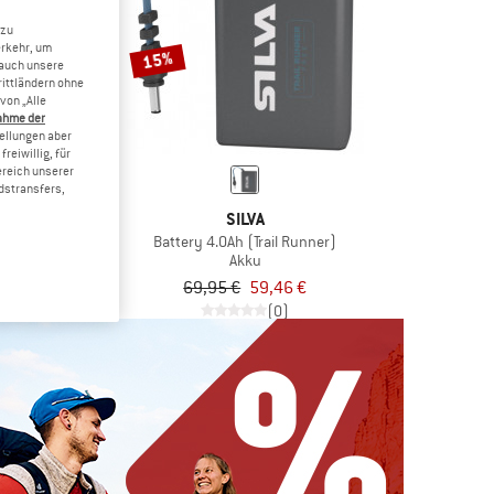
 zu
erkehr, um
15%
 auch unsere
rittländern ohne
von „Alle
ahme der
tellungen aber
reiwillig, für
ereich unserer
dstransfers,
VA
SILVA
eadset
Battery 4.0Ah (Trail Runner)
Akku
32,47 €
69,95 €
59,46 €
5,0
(1)
(0)