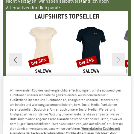
Nicht verzagen, wir haben selbstverständlich noch
Alternativen für Dich parat:
LAUFSHIRTS TOPSELLER
bis 30%
bis 25%
bis
Rabatt
Rabatt
Raba
E
IT
MARKE
SALEWA
MARKE
SALEWA
MA
ICE
 S/S Tank
Artikel
Women's Puez Melange Dry S/S Tee
Artikel
Puez Melange Dry S/S Tee
Artikel
Women's Merino 125 C
duktgruppe
Produktgruppe
T-Shirt
Produktgruppe
T-Shirt
Pr
Me
eis
duzierter Preis
,97 €
34,95 €
ab
Preis
reduzierter Preis
24,47 €
34,95 €
ab
Preis
reduzierter Preis
26,21 €
79,95 
Wir verwenden Cookies und vergleichbare Technologien, um die notwendigen
+
5
+
3
Funktionen unserer Website zu gewährleisten. Außerdem bieten wir
zusätzliche Dienste und Funktionen an, analysieren unseren Datenverkehr,
4,3
(
3
)
4,4
(
31
)
4,5
(
21
)
um Inhalte und Werbung zu personalisieren, bzw. Social Media-Funktionen
bereitzustellen. Dadurch erfahren auch unsere Social Media-, Werbe- und
Analysepartner von deiner Nutzung unserer Website; diese sitzen teilweise in
Drittländern ohne angemessene Garantien zum Schutz deiner Daten, etwa vor
dem Zugriff durch Behörden. Durch Anklicken von „Alle auswählen“ erklärst du
dich damit einverstanden, dass wir so verfahren.
Wenn du keine Cookies mit
Ausnahme der technisch notwendigen Cookie akzeptieren möchtest, dann