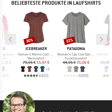
BELIEBTESTE PRODUKTE IN LAUFSHIRTS
bis
30%
22%
Rabatt
Rabatt
Raba
MARKE
MARKE
M
IDS
ICEBREAKER
PATAGONIA
D
Artikel
Artikel
Artikel
Longsleeve
Women's Merino Cool-Lite Sphere III S/S Scoop
Women's Cap Cool Daily Shirt
Women's Alp
ruppe
Produktgruppe
Produktgruppe
P
shirt
Merinoshirt
Funktionsshirt
L
eis
duzierter Preis
Preis
reduzierter Preis
Preis
reduzierter Preis
14,72 €
79,95 €
55,97 €
44,95 €
35,06 €
59,95 
+
1
5,0
(
2
)
4,6
(
5
)
0,0
(
0
)