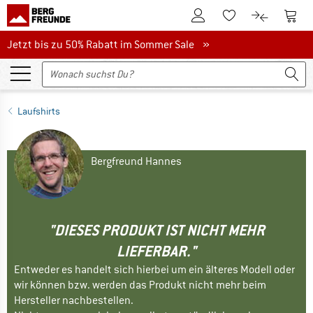
Zum Kundenkonto
Zum 
Zum Merkzettel.
Zum Produk
Jetzt bis zu 50% Rabatt im Sommer Sale
Jetzt bis zu 50% Rabatt im Sommer Sale »
Laufshirts
Bergfreund Hannes
"DIESES PRODUKT IST NICHT MEHR
LIEFERBAR."
Entweder es handelt sich hierbei um ein älteres Modell oder
wir können bzw. werden das Produkt nicht mehr beim
Hersteller nachbestellen.