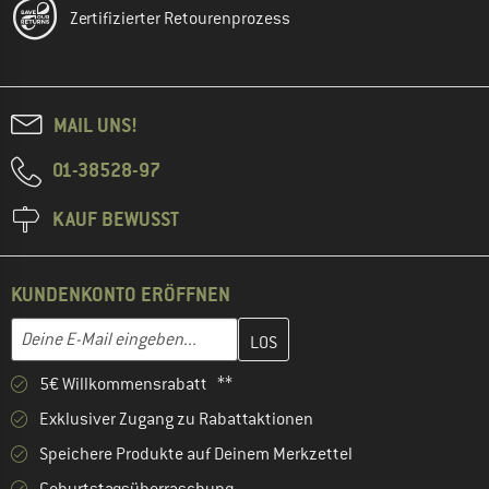
Zertifizierter Retourenprozess
MAIL UNS!
01-38528-97
KAUF BEWUSST
KUNDENKONTO ERÖFFNEN
Gib hier deine E-Mail-Adresse ein und erstelle im nächsten Schri
E-Mail-Adresse
5€ Willkommensrabatt **
Exklusiver Zugang zu Rabattaktionen
Speichere Produkte auf Deinem Merkzettel