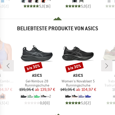
5,0
(
2
)
5,0
(
16
)
5,0
(
2
)
BELIEBTESTE PRODUKTE VON ASICS
bis 30%
bis 30%
Rabatt
Rabatt
KE
MARKE
MARKE
S
ASICS
ASICS
Artikel
Artikel
Artik
ation Bra
Gel-Nimbus 28
Women's Novablast 5
Trab
tgruppe
Produktgruppe
Produktgruppe
Produk
BH
Runningschuhe
Runningschuhe
Trailr
eis
duzierter Preis
Preis
reduzierter Preis
Preis
reduzierter Preis
34,97 €
199,95 €
ab
139,97 €
149,95 €
ab
104,97 €
1
+
2
4,5
(
4
)
0,0
(
0
)
5,0
(
2
)