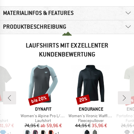
MATERIALINFOS & FEATURES
PRODUKTBESCHREIBUNG
LAUFSHIRTS MIT EXZELLENTER
KUNDENBEWERTUNG
bis 20%
bis
20%
Rabatt
Rabatt
Raba
RKE
MARKE
MARKE
MA
DYNAFIT
ENDURANCE
EN
l
Artikel
Artikel
Artikel
T
Women's Alpine Pro L/S Tee
Women's Vironic Waffle Melange Loose Fit Midlayer
Portofino S/
ruppe
Produktgruppe
Produktgruppe
Prod
shirt
Laufshirt
Fleecepullover
Funk
eis
duzierter Preis
Preis
reduzierter Preis
Preis
reduzierter Preis
41,97 €
74,95 €
ab
59,96 €
44,95 €
35,96 €
24,95 
+
1
+
1