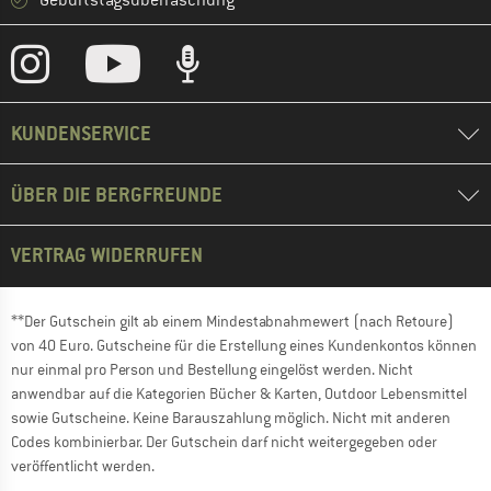
Geburtstagsüberraschung
KUNDENSERVICE
ÜBER DIE BERGFREUNDE
VERTRAG WIDERRUFEN
**Der Gutschein gilt ab einem Mindestabnahmewert (nach Retoure)
von 40 Euro. Gutscheine für die Erstellung eines Kundenkontos können
nur einmal pro Person und Bestellung eingelöst werden. Nicht
anwendbar auf die Kategorien Bücher & Karten, Outdoor Lebensmittel
sowie Gutscheine. Keine Barauszahlung möglich. Nicht mit anderen
Codes kombinierbar. Der Gutschein darf nicht weitergegeben oder
veröffentlicht werden.