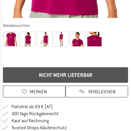
Detailansichten
NICHT MEHR LIEFERBAR
MERKEN
VERGLEICHEN
Finde mehr Informationen zu den Versand
Portofrei ab 69 € (AT)
Gehe hier zu den Rückgabe-Richtlinie
100 Tage Rückgaberecht
Finde die Zahlungs-Infos hier! Öffnet sich 
Kauf auf Rechnung
Finde alle Infos hier!
Trusted Shops Käuferschutz