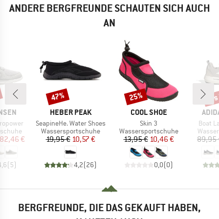
ANDERE BERGFREUNDE SCHAUTEN SICH AUCH
AN
bis
47%
25%
Rabatt
Rabatt
Raba
MARKE
MARKE
MAR
ANSEN
HEBER PEAK
COOL SHOE
ADID
Artikel
Artikel
Artikel
dropower
SeapineHe. Water Shoes
Skin 3
Boat L
pe
Produktgruppe
Produktgruppe
Produk
tschuhe
Wassersportschuhe
Wassersportschuhe
Wasser
eis
duzierter Preis
Preis
reduzierter Preis
Preis
reduzierter Preis
82,46 €
19,95 €
10,57 €
13,95 €
10,46 €
89,95 
4,6
(
5
)
4,2
(
26
)
0,0
(
0
)
BERGFREUNDE, DIE DAS GEKAUFT HABEN,