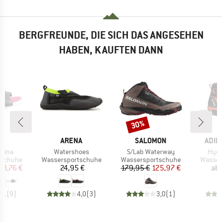
BERGFREUNDE, DIE SICH DAS ANGESEHEN
HABEN, KAUFTEN DANN
30%
Rabatt
E
MARKE
MARKE
MAR
A
ARENA
SALOMON
ADID
Artikel
Artikel
Artik
Nina
Watershoes
S/Lab Waterway
Hydr
pe
Produktgruppe
Produktgruppe
Produk
tschuhe
Wassersportschuhe
Wassersportschuhe
Wasser
eis
duzierter Preis
Preis
Preis
reduzierter Preis
28,76 €
24,95 €
179,95 €
125,97 €
ab
4,1
(
9
)
4,0
(
3
)
3,0
(
1
)