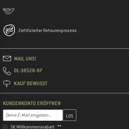
Zertifizierter Retourenprozess
MAIL UNS!
01-38528-97
KAUF BEWUSST
KUNDENKONTO ERÖFFNEN
Gib hier deine E-Mail-Adresse ein und erstelle im nächsten Schri
E-Mail-Adresse
5€ Willkommensrabatt **