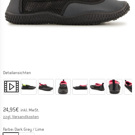
Detailansichten
Preis:
24,95
€
inkl. MwSt.
Informationen zu den Versandkosten. Öffnet sich in ei
zzgl. Versandkosten
Farbe:
Dark Grey / Lime