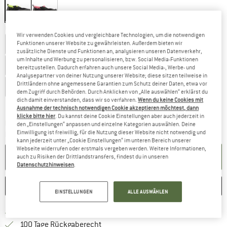
Größe wählen:
Wir verwenden Cookies und vergleichbare Technologien, um die notwendigen
EU
36
EU
37
EU
38
EU
39
EU
40
Funktionen unserer Website zu gewährleisten. Außerdem bieten wir
zusätzliche Dienste und Funktionen an, analysieren unseren Datenverkehr,
um Inhalte und Werbung zu personalisieren, bzw. Social Media-Funktionen
EU
41
EU
42
EU
43
EU
44
EU
45
bereitzustellen. Dadurch erfahren auch unsere Social Media-, Werbe- und
Analysepartner von deiner Nutzung unserer Website; diese sitzen teilweise in
Drittländern ohne angemessene Garantien zum Schutz deiner Daten, etwa vor
EU
46
dem Zugriff durch Behörden. Durch Anklicken von „Alle auswählen“ erklärst du
dich damit einverstanden, dass wir so verfahren.
Wenn du keine Cookies mit
Größentabelle
Ausnahme der technisch notwendigen Cookie akzeptieren möchtest, dann
klicke bitte hier
. Du kannst deine Cookie Einstellungen aber auch jederzeit in
Der Link öffnet sich in einer Infobox und beinhaltet
Lieferzeit: 2-4 Werktage
den „Einstellungen“ anpassen und einzelne Kategorien auswählen. Deine
Einwilligung ist freiwillig, für die Nutzung dieser Website nicht notwendig und
Menge:
kann jederzeit unter „Cookie Einstellungen“ im unteren Bereich unserer
Webseite widerrufen oder erstmals vergeben werden. Weitere Informationen,
IN DEN WARENKORB
auch zu Risiken der Drittlandstransfers, findest du in unseren
Datenschutzhinweisen
.
MERKEN
VERGLEICHEN
EINSTELLUNGEN
ALLE AUSWÄHLEN
Finde mehr Informationen zu den Versand
Portofrei ab 69 € (AT)
Gehe hier zu den Rückgabe-Richtlinie
100 Tage Rückgaberecht