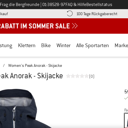
Ruf uns an unter
Frag die Bergfreunde
|
01-38528-97
FAQ & Hilfe
Bestellstatus
Finde die Zahlungs-Infos hier! Öffnet sich in einer Infobox
Gehe h
kauf
100 Tage Rückgaberecht
stung
Klettern
Bike
Winter
Alle Sportarten
Mark
n
/
Women's Peak Anorak - Skijacke
k Anorak - Skijacke
(0)
Ur
Pr
5
Fa