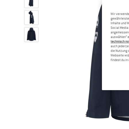
Wir verwende
gewährleiste
Inhalte und 
Social Media-
angemessene 
auswählen“ e
technisch no
auch jederzei
die Nutzung 
Webseite wid
findest du i