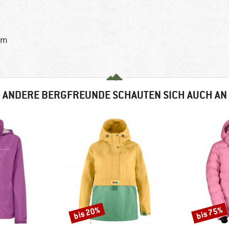
rm
ANDERE BERGFREUNDE SCHAUTEN SICH AUCH AN
bis 20%
bis 75%
Rabatt
Rabatt