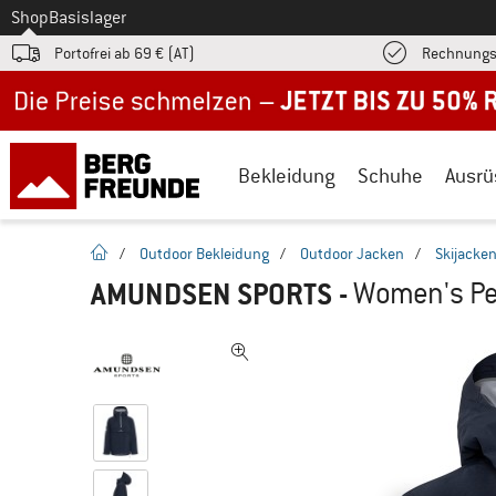
Zum
Shop
Basislager
Portofrei ab 69 € (AT)
Rechnungs
Jetzt bis zu 50% Rabatt im Sommer Sale
Bekleidung
Schuhe
Ausrü
Startseite
/
Outdoor Bekleidung
/
Outdoor Jacken
/
Skijacke
AMUNDSEN SPORTS
-
Women's Pea