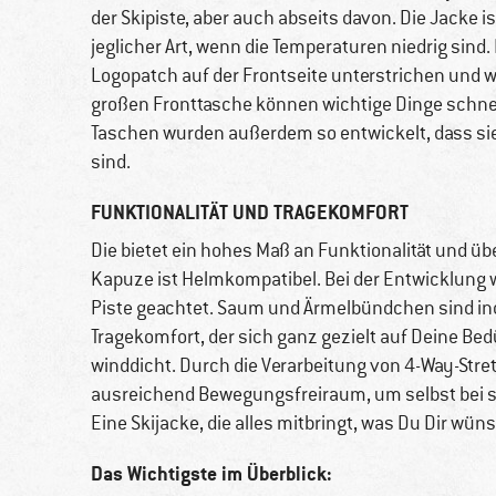
der Skipiste, aber auch abseits davon. Die Jacke 
jeglicher Art, wenn die Temperaturen niedrig sind
Logopatch auf der Frontseite unterstrichen und w
großen Fronttasche können wichtige Dinge schnell
Taschen wurden außerdem so entwickelt, dass si
sind.
FUNKTIONALITÄT UND TRAGEKOMFORT
Die bietet ein hohes Maß an Funktionalität und üb
Kapuze ist Helmkompatibel. Bei der Entwicklung wu
Piste geachtet. Saum und Ärmelbündchen sind indi
Tragekomfort, der sich ganz gezielt auf Deine Bedü
winddicht. Durch die Verarbeitung von 4-Way-Stret
ausreichend Bewegungsfreiraum, um selbst bei s
Eine Skijacke, die alles mitbringt, was Du Dir wüns
Das Wichtigste im Überblick: