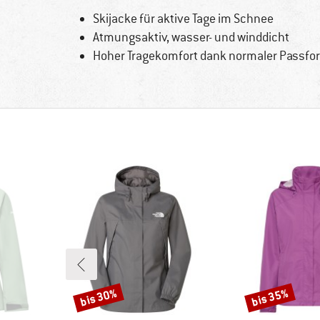
Skijacke für aktive Tage im Schnee
Atmungsaktiv, wasser- und winddicht
Hoher Tragekomfort dank normaler Passfo
bis 30%
bis 35%
Rabatt
Rabatt