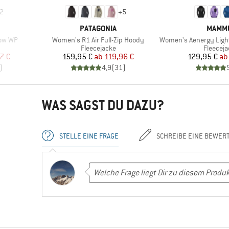
2
+
5
MARKE
MARK
PATAGONIA
MAMM
Artikel
Artikel
Low WP
Women's R1 Air Full-Zip Hoody
Women's Aenergy Light Midla
Produktgruppe
Produkt
Fleecejacke
Fleeceja
rter Preis
Preis
reduzierter Preis
Pr
re
7 €
159,95 €
ab
119,96 €
129,95 €
ab
)
4,9
(
31
)
WAS SAGST DU DAZU?
STELLE EINE FRAGE
SCHREIBE EINE BEWER