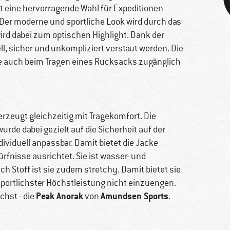
ist eine hervorragende Wahl für Expeditionen
. Der moderne und sportliche Look wird durch das
ird dabei zum optischen Highlight. Dank der
, sicher und unkompliziert verstaut werden. Die
e auch beim Tragen eines Rucksacks zugänglich
erzeugt gleichzeitig mit Tragekomfort. Die
rde dabei gezielt auf die Sicherheit auf der
viduell anpassbar. Damit bietet die Jacke
rfnisse ausrichtet. Sie ist wasser- und
ch Stoff ist sie zudem stretchy. Damit bietet sie
portlichster Höchstleistung nicht einzuengen.
Peak Anorak
Amundsen Sports
chst - die
von
.