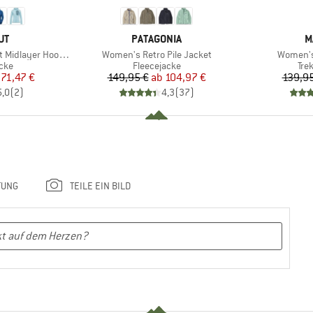
E
MARKE
M
UT
PATAGONIA
M
Artikel
Artikel
yer Hooded Jacket
Women's Retro Pile Jacket
Women's
gruppe
Produktgruppe
Pro
cke
Fleecejacke
Tre
eis
duzierter Preis
Preis
reduzierter Preis
71,47 €
149,95 €
ab
104,97 €
139,95
5,0
(
2
)
4,3
(
37
)
TUNG
TEILE EIN BILD