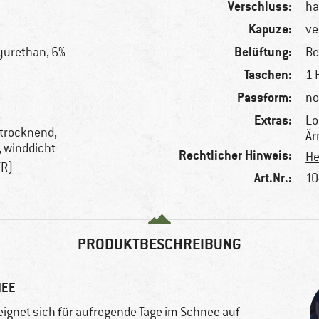
Verschluss:
ha
Kapuze:
ve
Belüftung:
yurethan, 6%
Be
Taschen:
1 
Passform:
no
Extras:
Lo
ltrocknend,
Är
, winddicht
Rechtlicher Hinweis:
He
TR)
Art.Nr.:
10
PRODUKTBESCHREIBUNG
NEE
eignet sich für aufregende Tage im Schnee auf