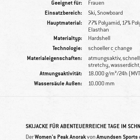
Geeignet für:
Frauen
Einsatzbereich:
Ski, Snowboard
Hauptmaterial:
77% Polyamid, 17% Pol
Elasthan
Materialtyp:
Hardshell
Technologie:
schoeller c_change
Materialeigenschaften:
atmungsaktiv, schnel
stretchy, wasserdicht
Atmungsaktivität:
18.000 g/m²/24h (MV
Wassersäule Außen:
10.000 mm
SKIJACKE FÜR ABENTEUERREICHE TAGE IM SCH
Women's Peak Anorak
Amundsen Sports
Der
von