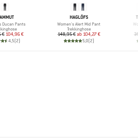
ARKE
MARKE
AMMUT
HAGLÖFS
Artikel
Art
 Ducan Pants
Women's Alert Mid Pant
Wo
duktgruppe
Produktgruppe
kkinghose
Trekkinghose
Preis
reduzierter Preis
Preis
reduzierter Preis
 €
104,96 €
148,95 €
ab
104,27 €
3
4,5
(
2
)
5,0
(
2
)