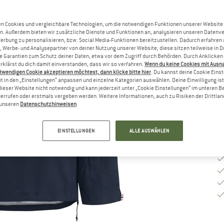
G
n Cookies und vergleichbare Technologien, um die notwendigen Funktionen unserer Website
n. Außerdem bieten wir zusätzliche Dienste und Funktionen an, analysieren unseren Datenv
Werbung zu personalisieren, bzw. Social Media-Funktionen bereitzustellen. Dadurch erfahren
G
, Werbe- und Analysepartner von deiner Nutzung unserer Website; diese sitzen teilweise in D
Garantien zum Schutz deiner Daten, etwa vor dem Zugriff durch Behörden. Durch Anklicken 
rklärst du dich damit einverstanden, dass wir so verfahren.
Wenn du keine Cookies mit Ausn
Li
twendigen Cookie akzeptieren möchtest, dann klicke bitte hier
. Du kannst deine Cookie Eins
t in den „Einstellungen“ anpassen und einzelne Kategorien auswählen. Deine Einwilligung ist f
M
dieser Website nicht notwendig und kann jederzeit unter „Cookie Einstellungen“ im unteren B
errufen oder erstmals vergeben werden. Weitere Informationen, auch zu Risiken der Drittlan
n unseren
Datenschutzhinweisen
.
EINSTELLUNGEN
ALLE AUSWÄHLEN