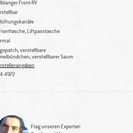
lblanger Front-RV
rstellbar
lüftungskanäle
Fronttasche, Liftpasstasche
rmal
gopatch, verstellbare
melbündchen, verstellbarer Saum
rstellerangaben
4-4972
Frag unseren Experten