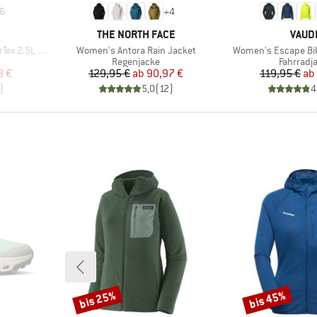
6
+
4
MARKE
MARK
THE NORTH FACE
VAUD
Artikel
Artikel
.5L Jacket
Women's Antora Rain Jacket
Women's Escape Bik
pe
Produktgruppe
Produkt
Regenjacke
Fahrradj
rter Preis
Preis
reduzierter Preis
Pr
re
8 €
129,95 €
ab
90,97 €
119,95 €
ab
)
5,0
(
12
)
4
bis 25%
bis 45%
Rabatt
Rabatt