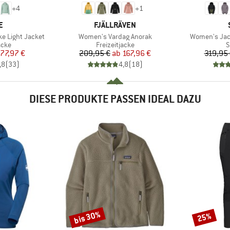
+
4
+
1
E
MARKE
E
FJÄLLRÄVEN
Artikel
Artikel
e Light Jacket
Women's Vardag Anorak
Women's Jac
gruppe
Produktgruppe
P
acke
Freizeitjacke
S
eis
duzierter Preis
Preis
reduzierter Preis
77,97 €
209,95 €
ab
167,96 €
319,95
,8
(
33
)
4,8
(
18
)
DIESE PRODUKTE PASSEN IDEAL DAZU
bis 30%
25%
Rabatt
Rabatt