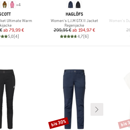
+
4
MARKE
MARKE
SCOTT
HAGLÖFS
Artikel
Artikel
ket Ultimate Warm
Women's L.I.M GTX II Jacket
Women's Ducan 
roduktgruppe
Produktgruppe
kijacke
Regenjacke
Preis
reduzierter Preis
Preis
reduzierter Preis
 €
ab
79,99 €
299,95 €
ab
194,97 €
2
5,0
(
4
)
4,7
(
6
)
bis 30%
bis 
Rabatt
Rabat