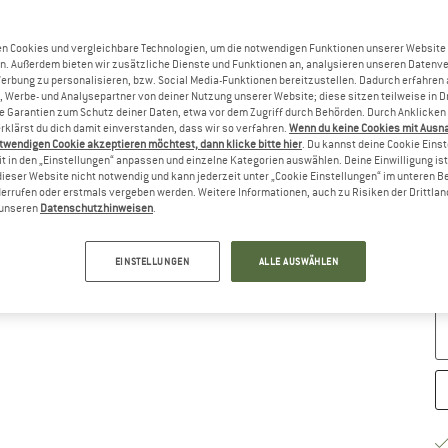
Gr
n Cookies und vergleichbare Technologien, um die notwendigen Funktionen unserer Website
n. Außerdem bieten wir zusätzliche Dienste und Funktionen an, analysieren unseren Datenv
Werbung zu personalisieren, bzw. Social Media-Funktionen bereitzustellen. Dadurch erfahren
, Werbe- und Analysepartner von deiner Nutzung unserer Website; diese sitzen teilweise in D
Garantien zum Schutz deiner Daten, etwa vor dem Zugriff durch Behörden. Durch Anklicken 
rklärst du dich damit einverstanden, dass wir so verfahren.
Wenn du keine Cookies mit Ausn
twendigen Cookie akzeptieren möchtest, dann klicke bitte hier
. Du kannst deine Cookie Eins
t in den „Einstellungen“ anpassen und einzelne Kategorien auswählen. Deine Einwilligung ist f
dieser Website nicht notwendig und kann jederzeit unter „Cookie Einstellungen“ im unteren B
errufen oder erstmals vergeben werden. Weitere Informationen, auch zu Risiken der Drittlan
n unseren
Datenschutzhinweisen
.
G
Li
EINSTELLUNGEN
ALLE AUSWÄHLEN
M