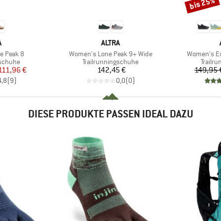
bis 25%
Rabatt
KE
MARKE
A
ALTRA
Artikel
Artikel
e Peak 8
Women's Lone Peak 9+ Wide
Women's Ex
ppe
Produktgruppe
Produk
gschuhe
Trailrunningschuhe
Trailr
eis
duzierter Preis
Preis
111,96 €
142,45 €
149,95 
4,8
(
9
)
0,0
(
0
)
DIESE PRODUKTE PASSEN IDEAL DAZU