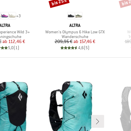
bis 25%
bis 
Rabatt
Rabat
+
3
MARKE
MARKE
ALTRA
ALTRA
Artikel
Ar
perience Wild 3+
Women's Olympus 6 Hike Low GTX
W
tgruppe
Produktgruppe
P
unningschuhe
Wanderschuhe
T
Preis
reduzierter Preis
Preis
reduzierter Preis
€
ab
112,46 €
209,95 €
ab
157,46 €
189
5,0
(
1
)
4,6
(
5
)