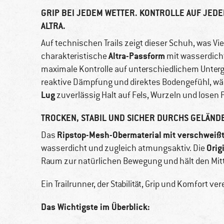
GRIP BEI JEDEM WETTER. KONTROLLE AUF JEDE
ALTRA.
Auf technischen Trails zeigt dieser Schuh, was Vie
Altra-Passform
charakteristische
mit wasserdicht
maximale Kontrolle auf unterschiedlichem Unterg
reaktive Dämpfung und direktes Bodengefühl, wä
Lug
zuverlässig Halt auf Fels, Wurzeln und losen 
TROCKEN, STABIL UND SICHER DURCHS GELÄND
Ripstop-Mesh-Obermaterial
mit verschweiß
Das
Orig
wasserdicht und zugleich atmungsaktiv. Die
Raum zur natürlichen Bewegung und hält den Mitt
Ein Trailrunner, der Stabilität, Grip und Komfort ve
Das Wichtigste im Überblick: