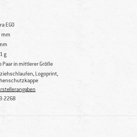
tra EGO
5 mm
 mm
1 g
o Paar in mittlerer Größe
ziehschlaufen, Logoprint,
henschutzkappe
rstellerangaben
3-2268