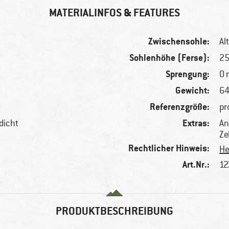
MATERIALINFOS & FEATURES
Zwischensohle:
Al
Sohlenhöhe (Ferse):
2
Sprengung:
0
Gewicht:
64
Referenzgröße:
pr
Extras:
dicht
An
Ze
Rechtlicher Hinweis:
He
Art.Nr.:
12
PRODUKTBESCHREIBUNG