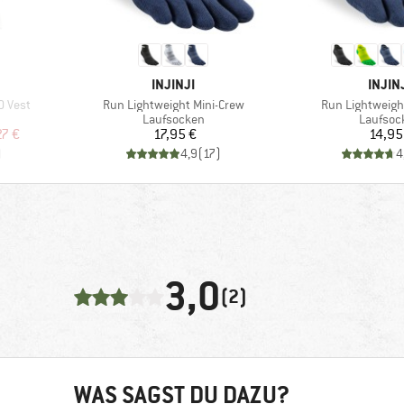
MARKE
MARK
INJINJI
INJIN
Artikel
Artikel
0 Vest
Run Lightweight Mini-Crew
Run Lightweig
pe
Produktgruppe
Produkt
Laufsocken
Laufsoc
rter Preis
Preis
Pr
27 €
17,95 €
14,95
)
4,9
(
17
)
4
3,0
(2)
WAS SAGST DU DAZU?