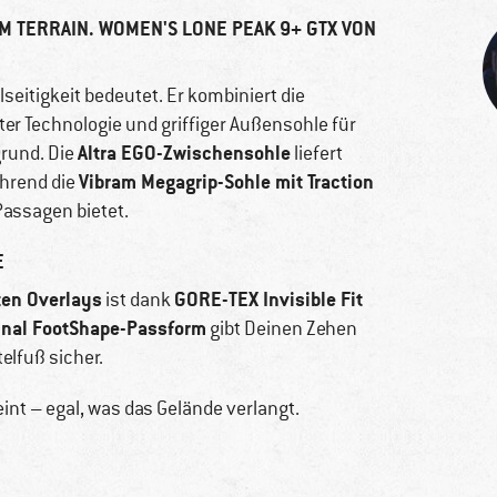
M TERRAIN. WOMEN'S LONE PEAK 9+ GTX VON
lseitigkeit bedeutet. Er kombiniert die
er Technologie und griffiger Außensohle für
Altra EGO-Zwischensohle
rund. Die
liefert
Vibram Megagrip-Sohle mit Traction
hrend die
Passagen bietet.
E
ten Overlays
GORE-TEX Invisible Fit
ist dank
inal FootShape-Passform
gibt Deinen Zehen
elfuß sicher.
reint – egal, was das Gelände verlangt.