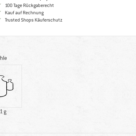
Gehe hier zu den Rückgabe-Richtlinien Öf
100 Tage Rückgaberecht
Finde die Zahlungs-Infos hier! Öffnet sich in 
Kauf auf Rechnung
Finde alle Infos hier!
Trusted Shops Käuferschutz
hle
1 g