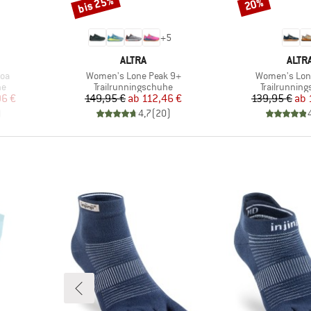
bis 25%
20%
Rabatt
Rabatt
+
5
MARKE
MAR
ALTRA
ALTR
Artikel
Artikel
oa
Women's Lone Peak 9+
Women's Lon
Produktgruppe
Produktgru
he
Trailrunningschuhe
Trailrunnin
rter Preis
Preis
reduzierter Preis
Pr
re
96 €
149,95 €
ab
112,46 €
139,95 €
ab
)
4,7
(
20
)