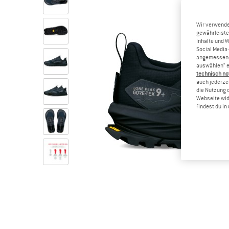
Wir verwende
gewährleiste
Inhalte und 
Social Media-
angemessene 
auswählen“ e
technisch no
auch jederzei
die Nutzung 
Webseite wid
findest du i