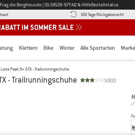
Ruf uns an unter
Frag die Bergfreunde
|
01-38528-97
FAQ & Hilfe
Bestellstatus
Finde die Zahlungs-Infos hier! Öffnet sich in einer Infobox
Gehe h
kauf
100 Tage Rückgaberecht
stung
Klettern
Bike
Winter
Alle Sportarten
Mark
Lone Peak 9+ GTX - Trailrunningschuhe
X - Trailrunningschuhe
3,0
(2)
Ur
Pr
1
Fa