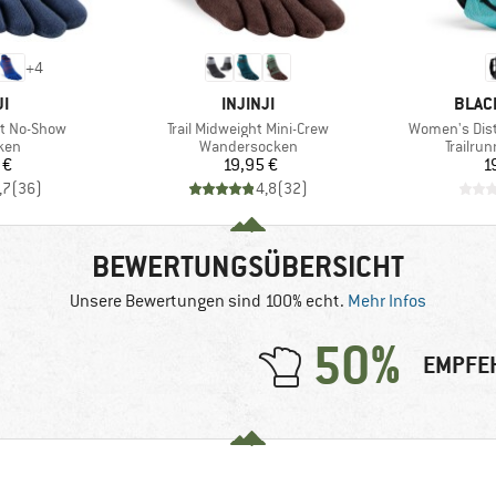
+
4
E
MARKE
MARK
JI
INJINJI
BLAC
Artikel
Artikel
ht No-Show
Trail Midweight Mini-Crew
Women's Dis
gruppe
Produktgruppe
Produk
ken
Wandersocken
Trailru
eis
Preis
 €
19,95 €
1
,7
(
36
)
4,8
(
32
)
BEWERTUNGSÜBERSICHT
Unsere Bewertungen sind 100% echt.
Mehr Infos
50%
EMPFE