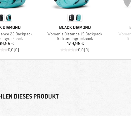
E
MARKE
K DIAMOND
BLACK DIAMOND
Artikel
Artikel
tance 22 Backpack
Women's Distance 15 Backpack
Women'
tgruppe
Produktgruppe
Pr
nningrucksack
Trailrunningrucksack
Tr
Preis
Preis
99,95 €
179,95 €
0,0
(
0
)
0,0
(
0
)
HLEN DIESES PRODUKT