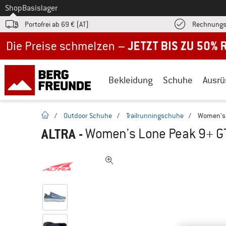
Zum
Shop
Basislager
Portofrei ab 69 € (AT)
Rechnungs
Jetzt bis zu 50% Rabatt im Sommer Sale
Bekleidung
Schuhe
Ausrü
Startseite
/
Outdoor Schuhe
/
Trailrunningschuhe
/
Women's 
ALTRA
-
Women's Lone Peak 9+ GT