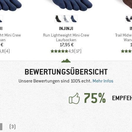
E
MARKE
JI
INJINJI
I
Artikel
Artikel
ht Mini Crew
Run Lightweight Mini-Crew
Trail Mid
gruppe
Produktgruppe
Prod
ken
Laufsocken
Wan
eis
Preis
 €
17,95 €
1
4,8
(
4
)
4,9
(
17
)
BEWERTUNGSÜBERSICHT
Unsere Bewertungen sind 100% echt.
Mehr Infos
75%
EMPFEH
(3)