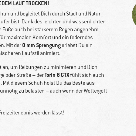
EDEM LAUF TROCKEN!
schuh und begleitet Dich durch Stadt und Natur –
äufer bist. Dank des leichten und wasserdichten
e Füße auch bei stärkerem Regen angenehm
für maximalen Komfort und ein federndes
0 mm Sprengung
n. Mit der
erlebst Du ein
ischeren Laufstil animiert.
t an, um Reibungen zu minimieren und Dich
Torin 8
GTX
ge oder Straße – der
fühlt sich auch
. Mit diesem Schuh holst Du das Beste aus
unnötig zu belasten – auch wenn der Wettergott
eizeiterlebnis werden lässt!