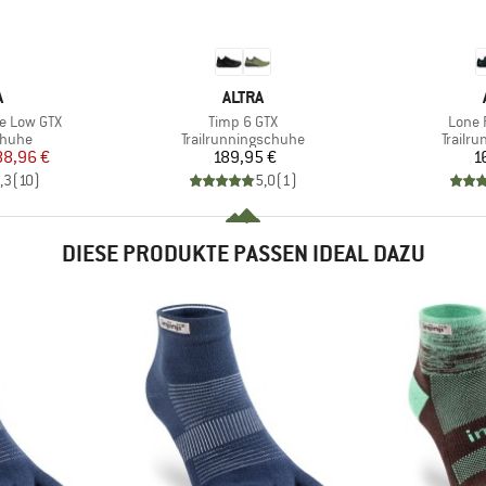
KE
MARKE
A
ALTRA
Artikel
Artike
e Low GTX
Timp 6 GTX
Lone 
ruppe
Produktgruppe
Produk
huhe
Trailrunningschuhe
Trailr
eis
duzierter Preis
Preis
88,96 €
189,95 €
1
,3
(
10
)
5,0
(
1
)
DIESE PRODUKTE PASSEN IDEAL DAZU