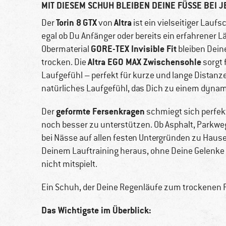
MIT DIESEM SCHUH BLEIBEN DEINE FÜSSE BEI J
Torin 8
GTX
Altra
Der
von
ist ein vielseitiger Lauf
egal ob Du Anfänger oder bereits ein erfahrener L
GORE-TEX Invisible Fit
Obermaterial
bleiben Dein
Altra EGO MAX Zwischensohle
trocken. Die
sorgt 
Laufgefühl – perfekt für kurze und lange Distanze
natürliches Laufgefühl, das Dich zu einem dynam
geformte Fersenkragen
Der
schmiegt sich perfek
noch besser zu unterstützen. Ob Asphalt, Parkwe
bei Nässe auf allen festen Untergründen zu Hause
Deinem Lauftraining heraus, ohne Deine Gelenke 
nicht mitspielt.
Ein Schuh, der Deine Regenläufe zum trockenen Fr
Das Wichtigste im Überblick: