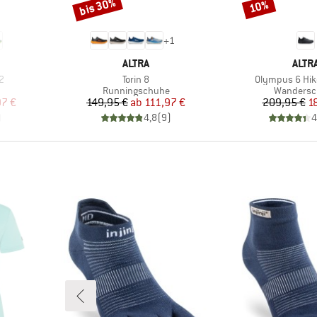
bis 30%
10%
Rabatt
Rabatt
+
1
MARKE
MAR
ALTRA
ALTR
Artikel
Artikel
2
Torin 8
Olympus 6 Hik
Produktgruppe
Produktg
Runningschuhe
Wandersc
rter Preis
Preis
reduzierter Preis
Pr
re
97 €
149,95 €
ab
111,97 €
209,95 €
1
)
4,8
(
9
)
4