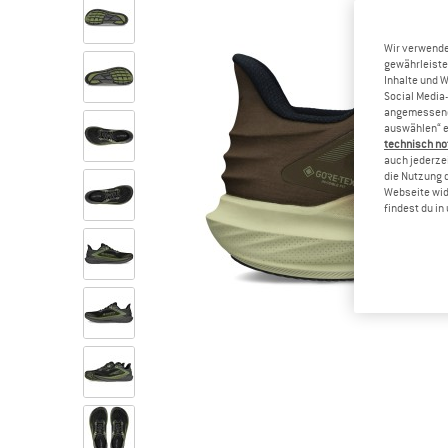
Wir verwende
gewährleiste
Inhalte und 
Social Media-
angemessene 
auswählen“ e
technisch no
auch jederzei
die Nutzung 
Webseite wid
findest du i