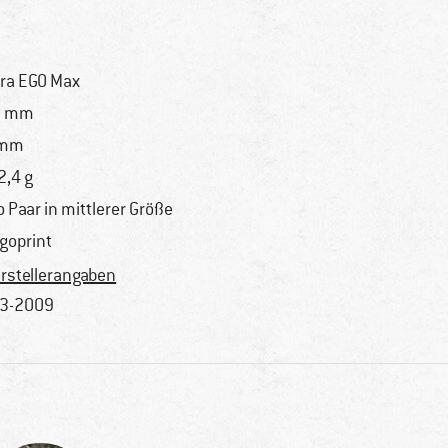
tra EGO Max
0 mm
 mm
2,4 g
o Paar in mittlerer Größe
goprint
rstellerangaben
3-2009