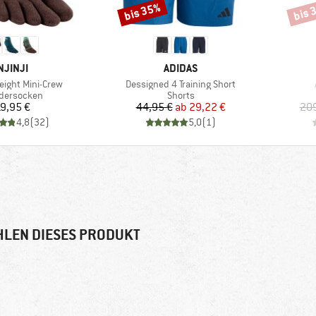
bis 35%
bis 
Rabatt
Rabat
MARKE
MARKE
NJINJI
ADIDAS
Artikel
weight Mini-Crew
Dessigned 4 Training Short
uktgruppe
Produktgruppe
dersocken
Shorts
Preis
Preis
reduzierter Preis
9,95 €
44,95 €
ab
29,22 €
209
4,8
(
32
)
5,0
(
1
)
LEN DIESES PRODUKT