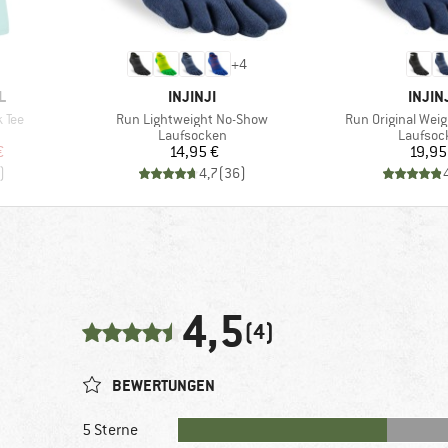
+
4
MARKE
MARK
L
INJINJI
INJIN
Artikel
Artikel
 Tee
Run Lightweight No-Show
Run Original Weig
pe
Produktgruppe
Produkt
Laufsocken
Laufsoc
rter Preis
Preis
Pr
€
14,95 €
19,95
)
4,7
(
36
)
4,5
(4)
BEWERTUNGEN
5 Sterne