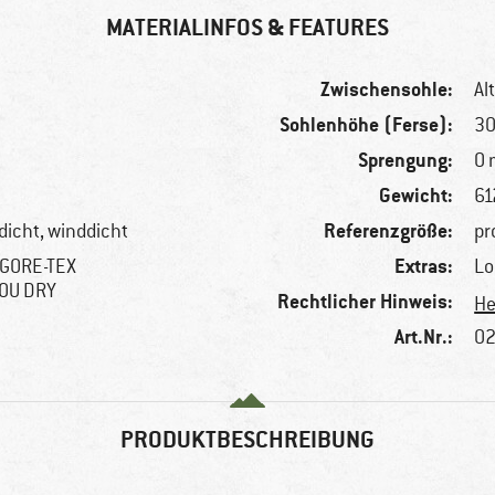
MATERIALINFOS & FEATURES
Zwischensohle:
Al
Sohlenhöhe (Ferse):
3
Sprengung:
0
Gewicht:
61
Referenzgröße:
icht, winddicht
pr
Extras:
; GORE-TEX
Lo
OU DRY
Rechtlicher Hinweis:
He
Art.Nr.:
02
PRODUKTBESCHREIBUNG