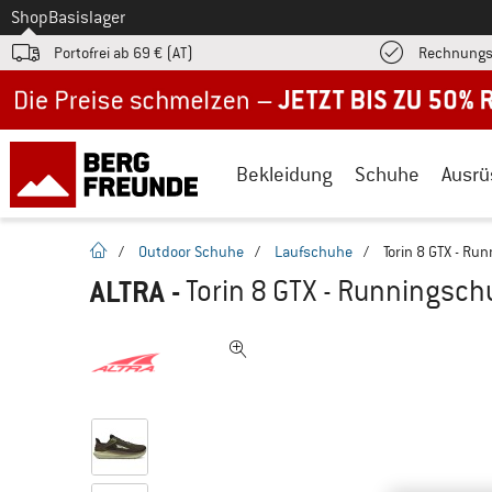
Zum
Shop
Basislager
Portofrei ab 69 € (AT)
Rechnungs
Jetzt bis zu 50% Rabatt im Sommer Sale
Bekleidung
Schuhe
Ausrü
Startseite
/
Outdoor Schuhe
/
Laufschuhe
/
Torin 8 GTX - Ru
ALTRA
-
Torin 8 GTX - Runningsc