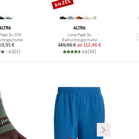
bis 25%
Rabatt
+
6
MARKE
MARKE
ALTRA
ALTRA
l
Artikel
A
Peak 9+ GTX
Lone Peak 9+
E
tgruppe
Produktgruppe
P
unningschuhe
Trailrunningschuhe
T
Preis
Preis
reduzierter Preis
69,95 €
149,95 €
ab
112,46 €
4,0
(
2
)
4,6
(
26
)