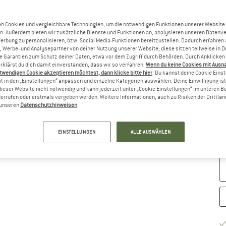
Gr
n Cookies und vergleichbare Technologien, um die notwendigen Funktionen unserer Website
n. Außerdem bieten wir zusätzliche Dienste und Funktionen an, analysieren unseren Datenv
Werbung zu personalisieren, bzw. Social Media-Funktionen bereitzustellen. Dadurch erfahren
, Werbe- und Analysepartner von deiner Nutzung unserer Website; diese sitzen teilweise in D
Garantien zum Schutz deiner Daten, etwa vor dem Zugriff durch Behörden. Durch Anklicken 
rklärst du dich damit einverstanden, dass wir so verfahren.
Wenn du keine Cookies mit Ausn
twendigen Cookie akzeptieren möchtest, dann klicke bitte hier
. Du kannst deine Cookie Eins
t in den „Einstellungen“ anpassen und einzelne Kategorien auswählen. Deine Einwilligung ist f
dieser Website nicht notwendig und kann jederzeit unter „Cookie Einstellungen“ im unteren B
errufen oder erstmals vergeben werden. Weitere Informationen, auch zu Risiken der Drittlan
n unseren
Datenschutzhinweisen
.
G
Li
EINSTELLUNGEN
ALLE AUSWÄHLEN
M