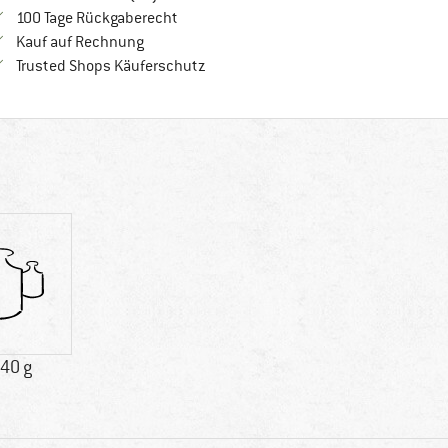
Gehe hier zu den Rückgabe-Richtlinien Öf
100 Tage Rückgaberecht
Finde die Zahlungs-Infos hier! Öffnet sich in 
Kauf auf Rechnung
Finde alle Infos hier!
Trusted Shops Käuferschutz
.40 g