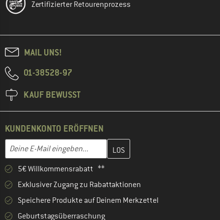
Zertifizierter Retourenprozess
MAIL UNS!
01-38528-97
KAUF BEWUSST
KUNDENKONTO ERÖFFNEN
Gib hier deine E-Mail-Adresse ein und erstelle im nächsten Schri
E-Mail-Adresse
5€ Willkommensrabatt **
Exklusiver Zugang zu Rabattaktionen
Speichere Produkte auf Deinem Merkzettel
Geburtstagsüberraschung