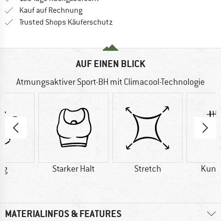
Finde die Zahlungs-Infos hier! Öffnet sich 
Kauf auf Rechnung
Finde alle Infos hier!
Trusted Shops Käuferschutz
AUF EINEN BLICK
Atmungsaktiver Sport-BH mit Climacool-Technologie
 g
Starker Halt
Stretch
Kuns
MATERIALINFOS & FEATURES