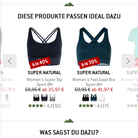
DIESE PRODUKTE PASSEN IDEAL DAZU
bis 40%
bis 30%
40
Rabatt
Rabatt
Raba
E
MARKE
MARKE
MARK
WA
SUPER.NATURAL
SUPER.NATURAL
SUPE
Artikel
Artikel
Artikel
tch Tights
Women's Super Top
Women's Feel Good Bra
Women's 
tgruppe
Produktgruppe
Produktgruppe
Pr
gs
Sport-BH
Sport-BH
Me
eis
duzierter Preis
Preis
reduzierter Preis
Preis
reduzierter Preis
52,78 €
59,95 €
ab
35,97 €
59,95 €
ab
41,97 €
79,9
5,0
(
4
)
4,2
(
12
)
4,1
(
7
)
WAS SAGST DU DAZU?