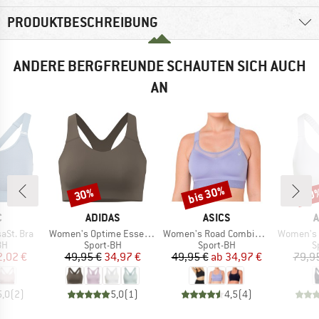
PRODUKTBESCHREIBUNG
ANDERE BERGFREUNDE SCHAUTEN SICH AUCH
AN
bis 30%
30%
20
Rabatt
Rabatt
Raba
KE
MARKE
MARKE
M
C
ADIDAS
ASICS
A
Artikel
Artikel
Artikel
aSt. Bra
Women's Optime Essentials HS
Women's Road Combination Bra
Women's F
tgruppe
Produktgruppe
Produktgruppe
P
BH
Sport-BH
Sport-BH
S
eis
duzierter Preis
Preis
reduzierter Preis
Preis
reduzierter Preis
2,02 €
49,95 €
34,97 €
49,95 €
ab
34,97 €
79,9
5,0
(
2
)
5,0
(
1
)
4,5
(
4
)