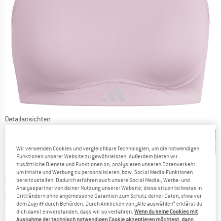
Detailansichten
Wir verwenden Cookies und vergleichbare Technologien, um die notwendigen
Funktionen unserer Website zu gewährleisten. Außerdem bieten wir
zusätzliche Dienste und Funktionen an, analysieren unseren Datenverkehr,
um Inhalte und Werbung zu personalisieren, bzw. Social Media-Funktionen
Ursprünglicher Preis :
Preis:
59,95
€
bereitzustellen. Dadurch erfahren auch unsere Social Media-, Werbe- und
Analysepartner von deiner Nutzung unserer Website; diese sitzen teilweise in
41,97
€
inkl. MwSt.
Drittländern ohne angemessene Garantien zum Schutz deiner Daten, etwa vor
Informationen zu den Versandkosten. Öffnet sich in ei
zzgl. Versandkosten
dem Zugriff durch Behörden. Durch Anklicken von „Alle auswählen“ erklärst du
dich damit einverstanden, dass wir so verfahren.
Wenn du keine Cookies mit
Ausnahme der technisch notwendigen Cookie akzeptieren möchtest, dann