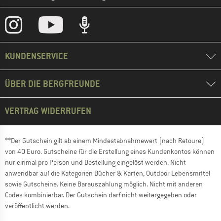
KUNDENSERVICE
ÜBER DIE BERGFREUNDE
VERTRAG WIDERRUFEN
**Der Gutschein gilt ab einem Mindestabnahmewert (nach Retoure)
von 40 Euro. Gutscheine für die Erstellung eines Kundenkontos können
nur einmal pro Person und Bestellung eingelöst werden. Nicht
anwendbar auf die Kategorien Bücher & Karten, Outdoor Lebensmittel
sowie Gutscheine. Keine Barauszahlung möglich. Nicht mit anderen
Codes kombinierbar. Der Gutschein darf nicht weitergegeben oder
veröffentlicht werden.