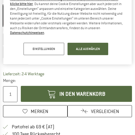
Farbe:
Preloved Fig
klicke bitte hier
. Du kannst deine Cookie Einstellungen aber auch jederzeit in
den „Einstellungen“ anpassen und einzelne Kategorien auswählen. Deine
Einwilligung ist freiwillig, für die Nutzung dieser Website nicht notwendig und
kann jederzeit unter „Cookie Einstellungen“ im unteren Bereich unserer
30%
30%
Webseite widerrufen oder erstmals vergeben werden. Weitere Informationen,
auch zu Risiken der Drittlandstransfers, findest du in unseren
Größe wählen:
Datenschutzhinweisen
.
XS - Cup: C-D
S - Cup: C-D
M - Cup: C-D
L - Cup: C-D
EINSTELLUNGEN
ALLE AUSWÄHLEN
XL - Cup: C-D
XXL - Cup: A-B
XXL - Cup: C-D
Größentabelle
Der Link öffnet sich in einer Infobox und beinhaltet
Lieferzeit: 2-4 Werktage
Menge:
IN DEN WARENKORB
MERKEN
VERGLEICHEN
Finde mehr Informationen zu den Versand
Portofrei ab 69 € (AT)
Gehe hier zu den Rückgabe-Richtlinie
100 Tage Rückgaberecht