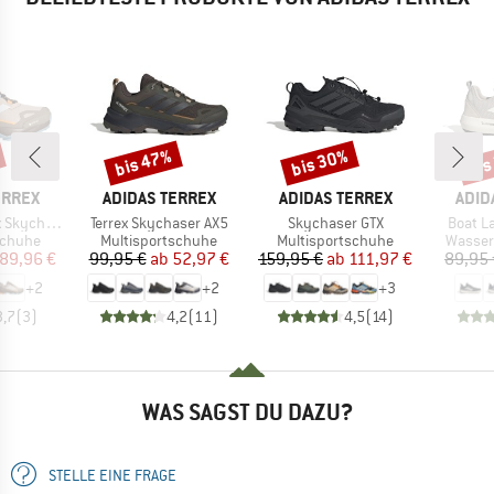
bis 47%
bis 30%
bis
Rabatt
Rabatt
Raba
MARKE
MARKE
MAR
ERREX
ADIDAS TERREX
ADIDAS TERREX
ADID
Artikel
Artikel
Artikel
AX5 GORE-TEX
Terrex Skychaser AX5
Skychaser GTX
Boat L
ppe
Produktgruppe
Produktgruppe
Produk
schuhe
Multisportschuhe
Multisportschuhe
Wasser
eis
duzierter Preis
Preis
reduzierter Preis
Preis
reduzierter Preis
89,96 €
99,95 €
ab
52,97 €
159,95 €
ab
111,97 €
89,95 
+
2
+
2
+
3
3,7
(
3
)
4,2
(
11
)
4,5
(
14
)
WAS SAGST DU DAZU?
STELLE EINE FRAGE