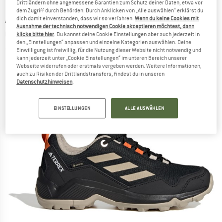
Drittländern ohne angemessene Garantien zum Schutz deiner Daten, etwa vor
dem Zugriff durch Behörden. Durch Anklicken von „Alle auswählen“ erklärst du
ADIDAS TERREX
-
Women's Terrex Eastrail
dich damit einverstanden, dass wir so verfahren.
Wenn du keine Cookies mit
Ausnahme der technisch notwendigen Cookie akzeptieren möchtest, dann
GTX - Multisportschuhe
klicke bitte hier
. Du kannst deine Cookie Einstellungen aber auch jederzeit in
den „Einstellungen“ anpassen und einzelne Kategorien auswählen. Deine
(0)
Einwilligung ist freiwillig, für die Nutzung dieser Website nicht notwendig und
kann jederzeit unter „Cookie Einstellungen“ im unteren Bereich unserer
Webseite widerrufen oder erstmals vergeben werden. Weitere Informationen,
auch zu Risiken der Drittlandstransfers, findest du in unseren
Datenschutzhinweisen
.
EINSTELLUNGEN
ALLE AUSWÄHLEN