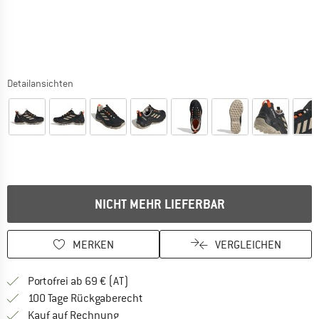
Detailansichten
NICHT MEHR LIEFERBAR
MERKEN
VERGLEICHEN
Finde mehr Informationen zu den Versand
Portofrei ab 69 € (AT)
Gehe hier zu den Rückgabe-Richtlinie
100 Tage Rückgaberecht
Finde die Zahlungs-Infos hier! Öffnet sich 
Kauf auf Rechnung