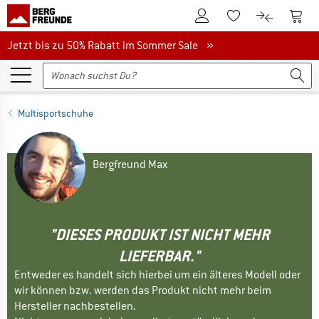
Zum Kundenkonto
Zum 
Zum Merkzettel.
Zum Produk
Jetzt bis zu 50% Rabatt im Sommer Sale
Jetzt bis zu 50% Rabatt im Sommer Sale »
Multisportschuhe
Bergfreund Max
"DIESES PRODUKT IST NICHT MEHR
LIEFERBAR."
Entweder es handelt sich hierbei um ein älteres Modell oder
wir können bzw. werden das Produkt nicht mehr beim
Hersteller nachbestellen.