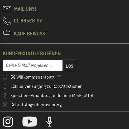
MAIL UNS!
01-38528-97
KAUF BEWUSST
KUNDENKONTO ERÖFFNEN
Gib hier deine E-Mail-Adresse ein und erstelle im nächsten Schri
E-Mail-Adresse
5€ Willkommensrabatt **
Exklusiver Zugang zu Rabattaktionen
Speichere Produkte auf Deinem Merkzettel
Geburtstagsüberraschung