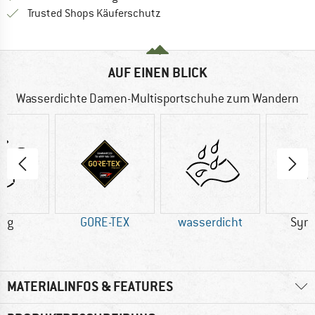
Finde alle Infos hier!
Trusted Shops Käuferschutz
AUF EINEN BLICK
Wasserdichte Damen-Multisportschuhe zum Wandern
7 g
GORE-TEX
wasserdicht
Synt
MATERIALINFOS & FEATURES