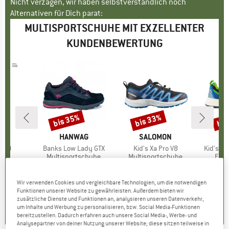
Nicht verzagen, wir haben selbstverständlich noch
Alternativen für Dich parat:
MULTISPORTSCHUHE MIT EXZELLENTER
KUNDENBEWERTUNG
bis 35%
bis 33%
bis
Rabatt
Rabatt
Raba
ON
MARKE
HANWAG
MARKE
SALOMON
er 10
Artikel
Banks Low Lady GTX
Artikel
Kid's Xa Pro V8
Artikel
Kid's S
tgruppe
ck
Produktgruppe
Multisportschuhe
Produktgruppe
Multisportschuhe
Prod
Frei
0 €
eis
229,95 €
ab
Preis
reduzierter Preis
149,47 €
64,95 €
ab
Preis
reduzierter Preis
43,52 €
99,95 
+
1
Wir verwenden Cookies und vergleichbare Technologien, um die notwendigen
Funktionen unserer Website zu gewährleisten. Außerdem bieten wir
5,0
(
6
)
5,0
(
4
)
5,0
(
7
)
zusätzliche Dienste und Funktionen an, analysieren unseren Datenverkehr,
um Inhalte und Werbung zu personalisieren, bzw. Social Media-Funktionen
bereitzustellen. Dadurch erfahren auch unsere Social Media-, Werbe- und
Analysepartner von deiner Nutzung unserer Website; diese sitzen teilweise in